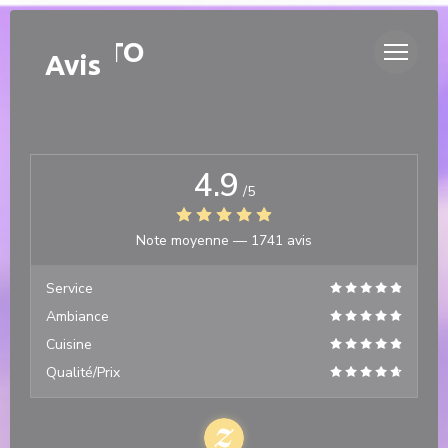
Personnalisation de vos choix en matière de cookies
DUETTO
Avis
4.9
/5
Note moyenne —
1741 avis
Service
Ambiance
Cuisine
Qualité/Prix