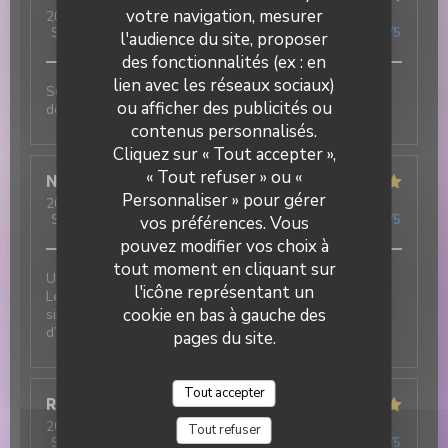
votre navigation, mesurer
2026-07-31
- 19:30 - Couverts 3
Service
:
5
/5
Ambiance
:
5
/5
Cuisine
:
5
/5
Qualité / Prix
:
5
/5
l'audience du site, proposer
des fonctionnalités (ex : en
lien avec les réseaux sociaux)
Super ambiance, service impeccable et tout est
ou afficher des publicités ou
délicieux !!!
contenus personnalisés.
DUETTO
Cliquez sur « Tout accepter »,
« Tout refuser » ou «
Nicolas
T
Personnaliser » pour gérer
2026-07-31
- 12:30 - Couverts 2
Service
:
5
/5
Ambiance
:
5
/5
Cuisine
:
5
/5
Qualité / Prix
:
5
/5
vos préférences. Vous
pouvez modifier vos choix à
tout moment en cliquant sur
Une excellente adresse italienne au cœur du village !
l'icône représentant un
Les plats sont délicieux et le service est tout
cookie en bas à gauche des
simplement incroyable : chaleureux, attentionné et
d’une grande gentillesse.
pages du site.
Tout accepter
Robert
F
2026-07-31
- 12:00 - Couverts 3
Tout refuser
Service
:
5
/5
Ambiance
:
5
/5
Cuisine
:
5
/5
Qualité / Prix
:
5
/5