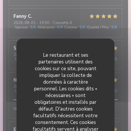
Fanny
C
2026-08-01
- 19:00 - Couverts 4
Service
:
5
/5
Ambiance
:
5
/5
Cuisine
:
5
/5
Qualité / Prix
:
5
/5
Stéphanie
S
Le restaurant et ses
2026-07-31
- 19:30 - Couverts 4
Service
:
5
/5
Ambiance
:
5
/5
Cuisine
:
5
/5
Qualité / Prix
:
5
/5
partenaires utilisent des
cookies sur ce site, pouvant
impliquer la collecte de
Nathan
R
données à caractère
2026-07-31
- 20:15 - Couverts 3
personnel. Les cookies dits «
Service
:
5
/5
Ambiance
:
5
/5
Cuisine
:
5
/5
Qualité / Prix
:
5
/5
nécessaires » sont
obligatoires et installés par
défaut. D'autres cookies
Jamais déçu !! Excellent
facultatifs nécessitent votre
consentement. Ces cookies
facultatifs servent à analyser
Elisa
M