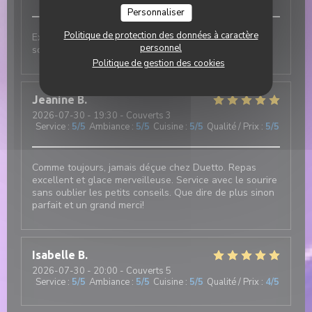
Personnaliser
Politique de protection des données à caractère
Excellent et authentique restaurant italien. Cuisine
personnel
soignée et de très bonne qualité
Politique de gestion des cookies
Jeanine
B
2026-07-30
- 19:30 - Couverts 3
Service
:
5
/5
Ambiance
:
5
/5
Cuisine
:
5
/5
Qualité / Prix
:
5
/5
Comme toujours, jamais déçue chez Duetto. Repas
excellent et glace merveilleuse. Service avec le sourire
sans oublier les petits conseils. Que dire de plus sinon
parfait et un grand merci!
Isabelle
B
2026-07-30
- 20:00 - Couverts 5
Service
:
5
/5
Ambiance
:
5
/5
Cuisine
:
5
/5
Qualité / Prix
:
4
/5