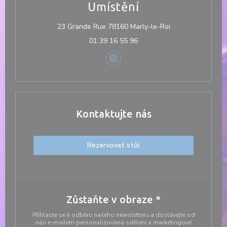
Umístění
((otevře se v nov
23 Grande Rue 78160 Marly-le-Roi
01 39 16 55 96
Instagram ((otevře se v novém 
Kontaktujte nás
Rezervovat stůl
Zůstaňte v obraze
*
Přihlaste se k odběru našeho newsletteru a dostávejte od
nás e-mailem personalizovaná sdělení a marketingové