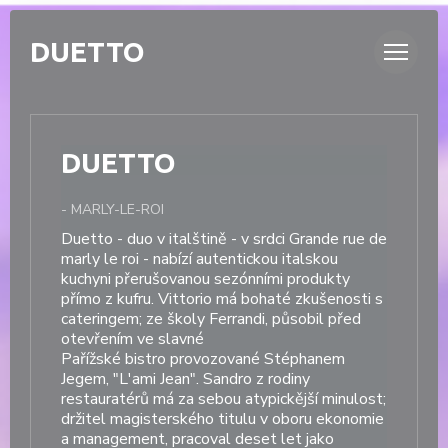
Panel pro správu cookies
DUETTO
DUETTO
-
MARLY-LE-ROI
Duetto - duo v italštině - v srdci Grande rue de
marly le roi - nabízí autentickou italskou
kuchyni přerušovanou sezónními produkty
přímo z kufru. Vittorio má bohaté zkušenosti s
cateringem; ze školy Ferrandi, působil před
otevřením ve slavné
Pařížské bistro provozované Stéphanem
Jegem, "L'ami Jean". Sandro z rodiny
restauratérů má za sebou atypickější minulost;
držitel magisterského titulu v oboru ekonomie
a management, pracoval deset let jako