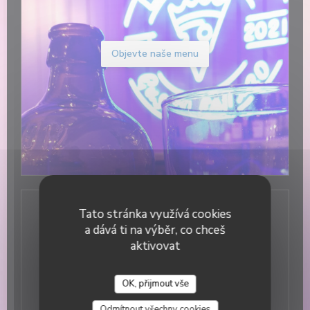
Objevte naše menu
Tato stránka využívá cookies
Obecné informace
a dává ti na výběr, co chceš
aktivovat
Služby
Private Hire, , WIFI
Platební metody
OK, přijmout vše
DUETTO
Without contact, Eurocard/Mastercard, Cash, Visa,
Odmítnout všechny cookies