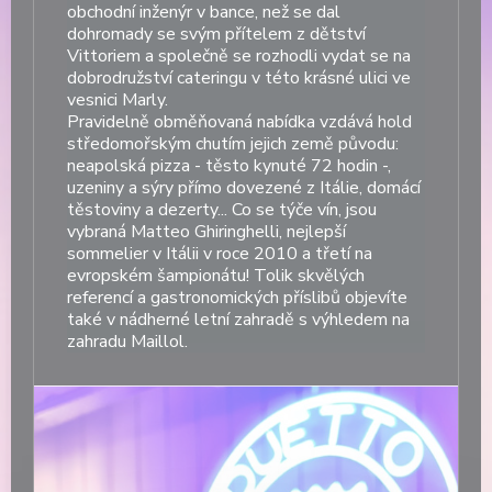
obchodní inženýr v bance, než se dal
dohromady se svým přítelem z dětství
Vittoriem a společně se rozhodli vydat se na
dobrodružství cateringu v této krásné ulici ve
vesnici Marly.
Pravidelně obměňovaná nabídka vzdává hold
středomořským chutím jejich země původu:
neapolská pizza - těsto kynuté 72 hodin -,
uzeniny a sýry přímo dovezené z Itálie, domácí
těstoviny a dezerty... Co se týče vín, jsou
vybraná Matteo Ghiringhelli, nejlepší
sommelier v Itálii v roce 2010 a třetí na
evropském šampionátu! Tolik skvělých
referencí a gastronomických příslibů objevíte
také v nádherné letní zahradě s výhledem na
zahradu Maillol.