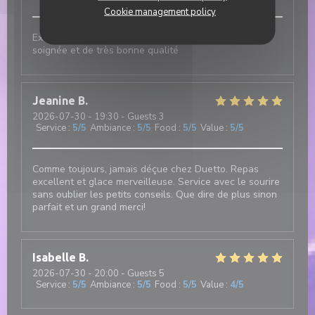
Cookie management policy
Excellent et authentique restaurant italien. Cuisine
soignée et de très bonne qualité
Jeanine
B
2026-07-30
- 19:30 - Guests 3
Service
:
5
/5
Ambiance
:
5
/5
Food
:
5
/5
Value
:
5
/5
Comme toujours, jamais déçue chez Duetto. Repas
excellent et glace merveilleuse. Service avec le sourire
sans oublier les petits conseils. Que dire de plus sinon
parfait et un grand merci!
Isabelle
B
2026-07-30
- 20:00 - Guests 5
Service
:
5
/5
Ambiance
:
5
/5
Food
:
5
/5
Value
:
4
/5