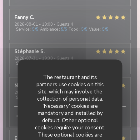
Fanny
C
2026-08-01
- 19:00 - Guests 4
Service
:
5
/5
Ambiance
:
5
/5
Food
:
5
/5
Value
:
5
/5
Stéphanie
S
2026-07-31
- 19:30 - Guests 4
Service
:
5
/5
Ambiance
:
5
/5
Food
:
5
/5
Value
:
5
/5
The restaurant and its
partners use cookies on this
Nathan
R
site, which may involve the
2026-07-31
- 20:15 - Guests 3
Service
:
5
/5
Ambiance
:
5
/5
Food
:
5
/5
Value
:
5
/5
collection of personal data.
'Necessary' cookies are
mandatory and installed by
Jamais déçu !! Excellent
default. Other optional
cookies require your consent.
These optional cookies are
Elisa
M