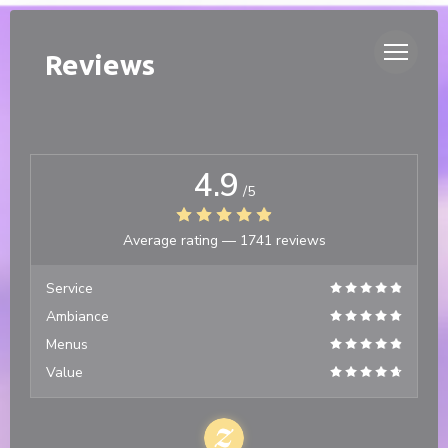
Personalizing your cookie choices
DUETTO
Reviews
4.9
/5
Average rating —
1741 reviews
Service
Ambiance
Menus
Value