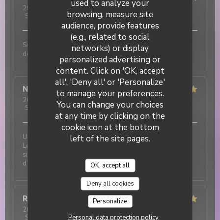
used to analyze your
2026-07-31
- 19:30 - Guests 3
browsing, measure site
Service
:
5
/5
Ambiance
:
5
/5
Food
:
5
/5
Value
:
5
/5
audience, provide features
(e.g., related to social
Super ambiance, service impeccable et tout est
networks) or display
délicieux !!!
personalized advertising or
DUETTO
content. Click on 'OK, accept
all', 'Deny all' or 'Personalize'
Nicolas
T
to manage your preferences.
2026-07-31
- 12:30 - Guests 2
You can change your choices
Service
:
5
/5
Ambiance
:
5
/5
Food
:
5
/5
Value
:
5
/5
at any time by clicking on the
cookie icon at the bottom
Une excellente adresse italienne au cœur du village !
left of the site pages.
Les plats sont délicieux et le service est tout
simplement incroyable : chaleureux, attentionné et
d’une grande gentillesse.
OK, accept all
Deny all cookies
Robert
F
Personalize
2026-07-31
- 12:00 - Guests 3
Personal data protection policy
Service
:
5
/5
Ambiance
:
5
/5
Food
:
5
/5
Value
:
5
/5