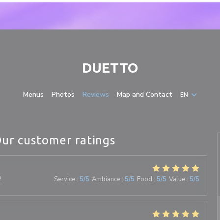
DUETTO
Menus
Photos
Reviews
Map and Contact
EN
ur customer ratings
2
Service
:
5
/5
Ambiance
:
5
/5
Food
:
5
/5
Value
:
5
/5