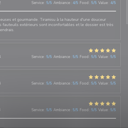
2
Service
:
5
/5
Ambiance
:
4
/5
Food
:
5
/5
Value
:
4
/5
sieuses et gourmande. Tiramisu à la hauteur d'une douceur
s fauteuils extérieurs sont inconfortables et le dossier est très
iendrais.
4
Service
:
5
/5
Ambiance
:
5
/5
Food
:
5
/5
Value
:
5
/5
4
Service
:
5
/5
Ambiance
:
5
/5
Food
:
5
/5
Value
:
5
/5
3
Service
:
5
/5
Ambiance
:
5
/5
Food
:
5
/5
Value
:
5
/5