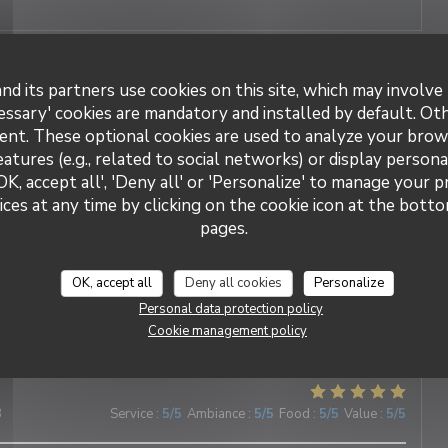
nd its partners use cookies on this site, which may involve 
3
Service
:
5
/5
Ambiance
:
5
/5
Food
:
5
/5
Value
:
5
/5
essary' cookies are mandatory and installed by default. Ot
ent. These optional cookies are used to analyze your brow
cable et tout est délicieux !!!
eatures (e.g., related to social networks) or display persona
OK, accept all', 'Deny all' or 'Personalize' to manage your 
ces at any time by clicking on the cookie icon at the bottom
DUETTO
pages.
2
Service
:
5
/5
Ambiance
:
5
/5
Food
:
5
/5
Value
:
5
/5
OK, accept all
Deny all cookies
Personalize
nne au cœur du village ! Les plats sont délicieux et le service
Personal data protection policy
e : chaleureux, attentionné et d’une grande gentillesse.
Cookie management policy
3
Service
:
5
/5
Ambiance
:
5
/5
Food
:
5
/5
Value
:
5
/5