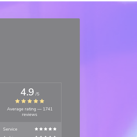
4.9
/5
Average rating —
1741
reviews
Service