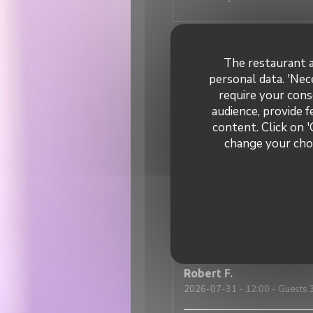
Elisa
M
The restaurant a
2026-07-31
- 19:30 - Guests 
personal data. 'Nec
require your cons
Super ambiance, service impec
audience, provide f
content. Click on '
change your choi
Nicolas
T
2026-07-31
- 12:30 - Guests 
Une excellente adresse italie
est tout simplement incroyabl
Robert
F
2026-07-31
- 12:00 - Guests 