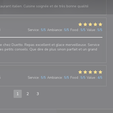
aurant italien. Cuisine soignée et de très bonne qualité
3
Service
:
5
/5
Ambiance
:
5
/5
Food
:
5
/5
Value
:
5
/5
 chez Duetto. Repas excellent et glace merveilleuse. Service
les petits conseils. Que dire de plus sinon parfait et un grand
5
Service
:
5
/5
Ambiance
:
5
/5
Food
:
5
/5
Value
:
4
/5
1
2
3