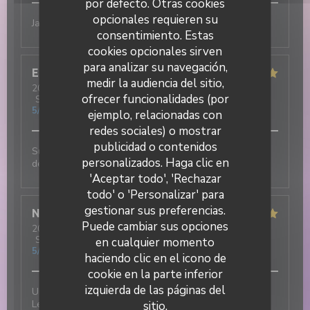
por defecto. Otras cookies
opcionales requieren su
Jamais déçu !! Excellent
consentimiento. Estas
cookies opcionales sirven
para analizar su navegación,
Elisa
M
medir la audiencia del sitio,
2026-07-31
- 19:30 - Invitados 3
ofrecer funcionalidades (por
Servicio
:
5
/5
Ambiente
:
5
/5
Menú
:
5
/5
Calidad / Precio
:
5
/5
ejemplo, relacionadas con
redes sociales) o mostrar
publicidad o contenidos
Super ambiance, service impeccable et tout est
DUETTO
personalizados. Haga clic en
délicieux !!!
'Aceptar todo', 'Rechazar
todo' o 'Personalizar' para
gestionar sus preferencias.
Nicolas
T
Puede cambiar sus opciones
2026-07-31
- 12:30 - Invitados 2
Servicio
:
5
/5
Ambiente
:
5
/5
Menú
:
5
/5
Calidad / Precio
:
en cualquier momento
5
/5
haciendo clic en el icono de
cookie en la parte inferior
izquierda de las páginas del
Une excellente adresse italienne au cœur du village !
Les plats sont délicieux et le service est tout
sitio.