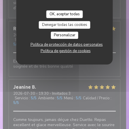
simplement incroyable : chaleureux, attentionné et
d’une grande gentillesse.
OK, aceptar todas
Denegar todas las cookies
Robert
F
2026-07-31
- 12:00 - Invitados 3
Personalizar
Servicio
:
5
/5
Ambiente
:
5
/5
Menú
:
5
/5
Calidad / Precio
:
5
/5
Política de protección de datos personales
Política de gestión de cookies
Excellent et authentique restaurant italien. Cuisine
soignée et de très bonne qualité
Jeanine
B
2026-07-30
- 19:30 - Invitados 3
Servicio
:
5
/5
Ambiente
:
5
/5
Menú
:
5
/5
Calidad / Precio
:
5
/5
Comme toujours, jamais déçue chez Duetto. Repas
excellent et glace merveilleuse. Service avec le sourire