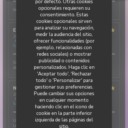
por defecto. Otras cookies
opcionales requieren su
Jamais déçu !! Excellent
consentimiento. Estas
cookies opcionales sirven
para analizar su navegación,
Elisa
M
medir la audiencia del sitio,
2026-07-31
- 19:30 - Invitados 3
ofrecer funcionalidades (por
Servicio
:
5
/5
Ambiente
:
5
/5
Menú
:
5
/5
Calidad / Precio
:
5
/5
ejemplo, relacionadas con
redes sociales) o mostrar
publicidad o contenidos
Super ambiance, service impeccable et tout est
DUETTO
personalizados. Haga clic en
délicieux !!!
'Aceptar todo', 'Rechazar
todo' o 'Personalizar' para
gestionar sus preferencias.
Nicolas
T
Puede cambiar sus opciones
2026-07-31
- 12:30 - Invitados 2
Servicio
:
5
/5
Ambiente
:
5
/5
Menú
:
5
/5
Calidad / Precio
:
en cualquier momento
5
/5
haciendo clic en el icono de
cookie en la parte inferior
izquierda de las páginas del
Une excellente adresse italienne au cœur du village !
Les plats sont délicieux et le service est tout
sitio.