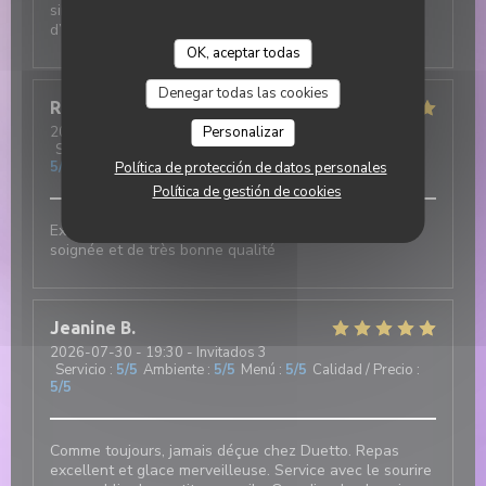
simplement incroyable : chaleureux, attentionné et
d’une grande gentillesse.
OK, aceptar todas
Denegar todas las cookies
Robert
F
2026-07-31
- 12:00 - Invitados 3
Personalizar
Servicio
:
5
/5
Ambiente
:
5
/5
Menú
:
5
/5
Calidad / Precio
:
5
/5
Política de protección de datos personales
Política de gestión de cookies
Excellent et authentique restaurant italien. Cuisine
soignée et de très bonne qualité
Jeanine
B
2026-07-30
- 19:30 - Invitados 3
Servicio
:
5
/5
Ambiente
:
5
/5
Menú
:
5
/5
Calidad / Precio
:
5
/5
Comme toujours, jamais déçue chez Duetto. Repas
excellent et glace merveilleuse. Service avec le sourire