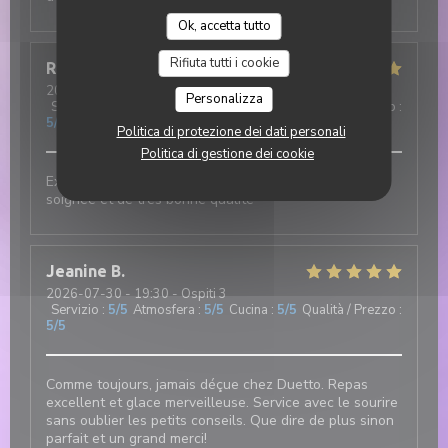
Ok, accetta tutto
Rifiuta tutti i cookie
Robert
F
2026-07-31
- 12:00 - Ospiti 3
Personalizza
Servizio
:
5
/5
Atmosfera
:
5
/5
Cucina
:
5
/5
Qualità / Prezzo
:
5
/5
Politica di protezione dei dati personali
Politica di gestione dei cookie
Excellent et authentique restaurant italien. Cuisine
soignée et de très bonne qualité
Jeanine
B
2026-07-30
- 19:30 - Ospiti 3
Servizio
:
5
/5
Atmosfera
:
5
/5
Cucina
:
5
/5
Qualità / Prezzo
:
5
/5
Comme toujours, jamais déçue chez Duetto. Repas
excellent et glace merveilleuse. Service avec le sourire
sans oublier les petits conseils. Que dire de plus sinon
parfait et un grand merci!