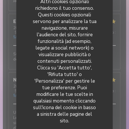
Jamais déçu !! Excellent
Altri cookies opzionali
richiedono il tuo consenso.
Questi cookies opzionali
servono per analizzare la tua
Elisa
M
navigazione, misurare
2026-07-31
- 19:30 - Ospiti 3
Servizio
:
5
/5
Atmosfera
:
5
/5
Cucina
:
5
/5
Qualità / Prezzo
:
l'audience del sito, fornire
5
/5
funzionalità (ad esempio,
legate ai social network) o
Super ambiance, service impeccable et tout est
visualizzare pubblicità o
DUETTO
délicieux !!!
contenuti personalizzati.
Clicca su 'Accetta tutto',
'Rifiuta tutto' o
Nicolas
T
'Personalizza' per gestire le
2026-07-31
- 12:30 - Ospiti 2
tue preferenze. Puoi
Servizio
:
5
/5
Atmosfera
:
5
/5
Cucina
:
5
/5
Qualità / Prezzo
:
modificare le tue scelte in
5
/5
qualsiasi momento cliccando
sull'icona del cookie in basso
Une excellente adresse italienne au cœur du village !
a sinistra delle pagine del
Les plats sont délicieux et le service est tout
sito.
simplement incroyable : chaleureux, attentionné et
d’une grande gentillesse.