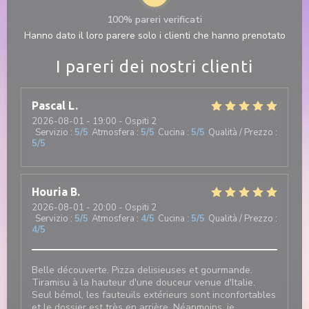
100% pareri verificati
Hanno dato il loro parere solo i clienti che hanno prenotato
I pareri dei nostri clienti
Pascal
L
2026-08-01
- 19:00 - Ospiti 2
Servizio
:
5
/5
Atmosfera
:
5
/5
Cucina
:
5
/5
Qualità / Prezzo
:
5
/5
Houria
B
2026-08-01
- 20:00 - Ospiti 2
Servizio
:
5
/5
Atmosfera
:
4
/5
Cucina
:
5
/5
Qualità / Prezzo
:
4
/5
Belle découverte. Pizza delisieuses et gourmande.
Tiramisu à la hauteur d'une douceur venue d'Italie.
Seul bémol, les fauteuils extérieurs sont inconfortables
et le dossier est très en arrière. Néanmoins, je