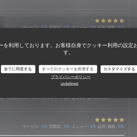
サービス
:
5
/5
雰囲気
:
5
/5
メニュー
:
5
/5
品質-価格
:
5
/5
ーを利用しております。お客様自身でクッキー利用の設定
cable et tout est délicieux !!!
す。
DUETTO
全てに同意する
すべてのクッキーを拒否する
カスタマイズする
サービス
:
5
/5
雰囲気
:
5
/5
メニュー
:
5
/5
品質-価格
:
5
/5
プライバシーポリシー
undefined
nne au cœur du village ! Les plats sont délicieux et le service
e : chaleureux, attentionné et d’une grande gentillesse.
サービス
:
5
/5
雰囲気
:
5
/5
メニュー
:
5
/5
品質-価格
:
5
/5