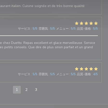
aurant italien. Cuisine soignée et de très bonne qualité
サービス
:
5
/5
雰囲気
:
5
/5
メニュー
:
5
/5
品質-価格
:
5
/5
 chez Duetto. Repas excellent et glace merveilleuse. Service
les petits conseils. Que dire de plus sinon parfait et un grand
サービス
:
5
/5
雰囲気
:
5
/5
メニュー
:
5
/5
品質-価格
:
4
/5
1
2
3