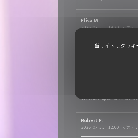
Elisa
M
2026-07-31
- 19:30 - ゲスト 3
当サイトはクッキ
Super ambiance, service impec
Nicolas
T
2026-07-31
- 12:30 - ゲスト 2
Une excellente adresse italie
est tout simplement incroyabl
Robert
F
2026-07-31
- 12:00 - ゲスト 3