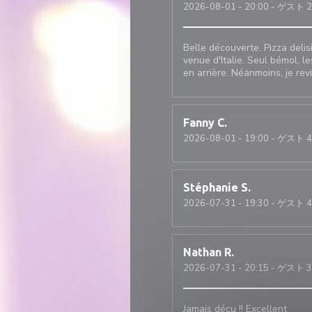
2026-08-01
- 20:00 - ゲスト 2
Belle découverte. Pizza deli
venue d'Italie. Seul bémol, le
en arrière. Néanmoins, je rev
Fanny
C
2026-08-01
- 19:00 - ゲスト 4
Stéphanie
S
2026-07-31
- 19:30 - ゲスト 4
Nathan
R
2026-07-31
- 20:15 - ゲスト 3
Jamais déçu !! Excellent