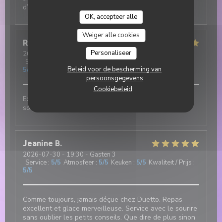
d’une grande gentillesse.
OK, accepteer alle
Weiger alle cookies
Robert
F
Personaliseer
2026-07-31
- 12:00 - Gasten 3
Service
:
5
/5
Atmosfeer
:
5
/5
Keuken
:
5
/5
Kwaliteit / Prijs
:
Beleid voor de bescherming van
5
/5
persoonsgegevens
Cookiebeleid
Excellent et authentique restaurant italien. Cuisine
soignée et de très bonne qualité
Jeanine
B
2026-07-30
- 19:30 - Gasten 3
Service
:
5
/5
Atmosfeer
:
5
/5
Keuken
:
5
/5
Kwaliteit / Prijs
:
5
/5
Comme toujours, jamais déçue chez Duetto. Repas
excellent et glace merveilleuse. Service avec le sourire
sans oublier les petits conseils. Que dire de plus sinon