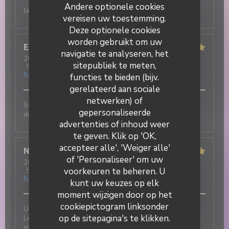
Andere optionele cookies
Jamais déçu !! Excellent
vereisen uw toestemming.
Deze optionele cookies
worden gebruikt om uw
Elisa
M
navigatie te analyseren, het
2026-07-31
- 19:30 - Gasten 3
sitepubliek te meten,
Service
:
5
/5
Atmosfeer
:
5
/5
Keuken
:
5
/5
Kwaliteit / Prijs
:
5
/5
functies te bieden (bijv.
gerelateerd aan sociale
netwerken) of
Super ambiance, service impeccable et tout est
gepersonaliseerde
DUETTO
délicieux !!!
advertenties of inhoud weer
te geven. Klik op 'OK,
accepteer alle', 'Weiger alle'
Nicolas
T
of 'Personaliseer' om uw
2026-07-31
- 12:30 - Gasten 2
voorkeuren te beheren. U
Service
:
5
/5
Atmosfeer
:
5
/5
Keuken
:
5
/5
Kwaliteit / Prijs
:
5
/5
kunt uw keuzes op elk
moment wijzigen door op het
cookiepictogram linksonder
Une excellente adresse italienne au cœur du village !
op de sitepagina's te klikken.
Les plats sont délicieux et le service est tout
simplement incroyable : chaleureux, attentionné et