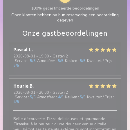
100% gecertificeerde beoordelingen
Onze klanten hebben na hun reservering een beoordeling
gegeven
Onze gastbeoordelingen
Pascal
L
2026-08-01
- 19:00 - Gasten 2
Service
:
5
/5
Atmosfeer
:
5
/5
Keuken
:
5
/5
Kwaliteit / Prijs
:
5
/5
Houria
B
2026-08-01
- 20:00 - Gasten 2
Service
:
5
/5
Atmosfeer
:
4
/5
Keuken
:
5
/5
Kwaliteit / Prijs
:
4
/5
Belle découverte. Pizza delisieuses et gourmande.
Tiramisu à la hauteur d'une douceur venue d'Italie.
Seul bémol, les fauteuils extérieurs sont inconfortables