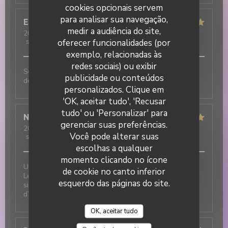
cookies opcionais servem
para analisar sua navegação,
Elisa
M
medir a audiência do site,
2026-07-31
- 19:30 - guests 3
oferecer funcionalidades (por
service
:
5
/5
ambience
:
5
/5
menu
:
5
/5
quality_price
:
5
/5
exemplo, relacionadas às
redes sociais) ou exibir
Super ambiance, service impeccable et tout est
publicidade ou conteúdos
DUETTO
délicieux !!!
personalizados. Clique em
'OK, aceitar tudo', 'Recusar
tudo' ou 'Personalizar' para
Nicolas
T
gerenciar suas preferências.
2026-07-31
- 12:30 - guests 2
Você pode alterar suas
service
:
5
/5
ambience
:
5
/5
menu
:
5
/5
quality_price
:
5
/5
escolhas a qualquer
momento clicando no ícone
Une excellente adresse italienne au cœur du village !
de cookie no canto inferior
Les plats sont délicieux et le service est tout
esquerdo das páginas do site.
simplement incroyable : chaleureux, attentionné et
d’une grande gentillesse.
OK, aceitar tudo