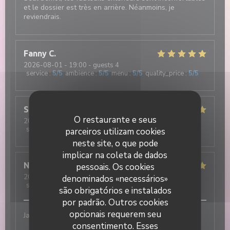
et le dossier est très en arrière. Néanmoins, je
reviendrais.
Fanny
C
2026-08-01
- 19:00 - guests 4
service
:
5
/5
ambience
:
5
/5
menu
:
5
/5
quality_price
:
5
/5
Stéphanie
S
O restaurante e seus
2026-07-31
- 19:30 - guests 4
service
:
5
/5
ambience
:
5
/5
menu
:
5
/5
quality_price
:
5
/5
parceiros utilizam cookies
neste site, o que pode
implicar na coleta de dados
Nathan
R
pessoais. Os cookies
2026-07-31
- 20:15 - guests 3
denominados «necessários»
service
:
5
/5
ambience
:
5
/5
menu
:
5
/5
quality_price
:
5
/5
são obrigatórios e instalados
por padrão. Outros cookies
opcionais requerem seu
Jamais déçu !! Excellent
consentimento. Esses