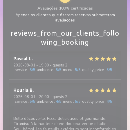
Avaliações 100% certificadas
Apenas os clientes que fizeram reservas submeteram
avaliações
reviews_from_our_clients_follo
wing_booking
Pascal
L
2026-08-01
- 19:00 - guests 2
service
:
5
/5
ambience
:
5
/5
menu
:
5
/5
quality_price
:
5
/5
Houria
B
2026-08-01
- 20:00 - guests 2
service
:
5
/5
ambience
:
4
/5
menu
:
5
/5
quality_price
:
4
/5
Belle découverte. Pizza delisieuses et gourmande.
Tiramisu à la hauteur d'une douceur venue d'Italie.
Seul bémol, les fauteuils extérieurs sont inconfortables