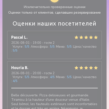
Исключительно проверенные оценки
Оценки только от клиентов, сделавших резервирование
Оценки наших посетителей
Pascal
L
2026-08-01
- 19:00 - гости 2
Услуги
:
5
/5
Атмосфера
:
5
/5
Меню
:
5
/5
Цена / качество
:
5
/5
Houria
B
2026-08-01
- 20:00 - гости 2
Услуги
:
5
/5
Атмосфера
:
4
/5
Меню
:
5
/5
Цена / качество
:
4
/5
Belle découverte. Pizza delisieuses et gourmande.
Tiramisu à la hauteur d'une douceur venue d'Italie.
Seul bémol, les fauteuils extérieurs sont inconfortables
et le dossier est très en arrière. Néanmoins, je