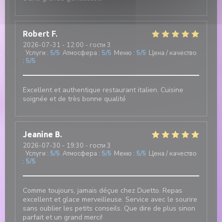
Robert
F
2026-07-31
- 12:00 - гости 3
Услуги
:
5
/5
Атмосфера
:
5
/5
Меню
:
5
/5
Цена / качество
:
5
/5
Excellent et authentique restaurant italien. Cuisine
soignée et de très bonne qualité
Jeanine
B
2026-07-30
- 19:30 - гости 3
Услуги
:
5
/5
Атмосфера
:
5
/5
Меню
:
5
/5
Цена / качество
:
5
/5
Comme toujours, jamais déçue chez Duetto. Repas
excellent et glace merveilleuse. Service avec le sourire
sans oublier les petits conseils. Que dire de plus sinon
parfait et un grand merci!