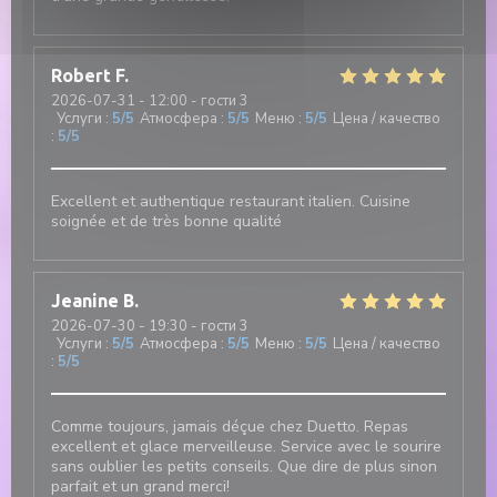
Robert
F
2026-07-31
- 12:00 - гости 3
Услуги
:
5
/5
Атмосфера
:
5
/5
Меню
:
5
/5
Цена / качество
:
5
/5
Excellent et authentique restaurant italien. Cuisine
soignée et de très bonne qualité
Jeanine
B
2026-07-30
- 19:30 - гости 3
Услуги
:
5
/5
Атмосфера
:
5
/5
Меню
:
5
/5
Цена / качество
:
5
/5
Comme toujours, jamais déçue chez Duetto. Repas
excellent et glace merveilleuse. Service avec le sourire
sans oublier les petits conseils. Que dire de plus sinon
parfait et un grand merci!