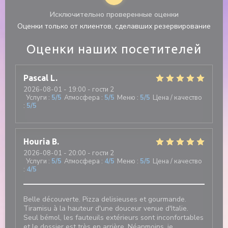
Исключительно проверенные оценки
Оценки только от клиентов, сделавших резервирование
Оценки наших посетителей
Pascal
L
2026-08-01
- 19:00 - гости 2
Услуги
:
5
/5
Атмосфера
:
5
/5
Меню
:
5
/5
Цена / качество
:
5
/5
Houria
B
2026-08-01
- 20:00 - гости 2
Услуги
:
5
/5
Атмосфера
:
4
/5
Меню
:
5
/5
Цена / качество
:
4
/5
Belle découverte. Pizza delisieuses et gourmande.
Tiramisu à la hauteur d'une douceur venue d'Italie.
Seul bémol, les fauteuils extérieurs sont inconfortables
et le dossier est très en arrière. Néanmoins, je