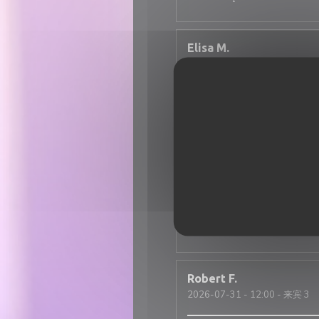
Elisa
M
2026-07-31
- 19:30 - 来宾 3
Super ambiance, service impec
Nicolas
T
2026-07-31
- 12:30 - 来宾 2
Une excellente adresse italie
est tout simplement incroyabl
Robert
F
2026-07-31
- 12:00 - 来宾 3