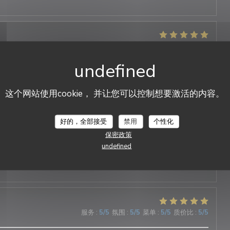
服务
:
5
/5
氛围
:
5
/5
菜单
:
5
/5
质价比
:
5
/5
cable et tout est délicieux !!!
这个网站使用cookie， 并让您可以控制想要激活的内容。
DUETTO
好的，全部接受
禁用
个性化
服务
:
5
/5
氛围
:
5
/5
菜单
:
5
/5
质价比
:
5
/5
保密政策
undefined
nne au cœur du village ! Les plats sont délicieux et le service
e : chaleureux, attentionné et d’une grande gentillesse.
服务
:
5
/5
氛围
:
5
/5
菜单
:
5
/5
质价比
:
5
/5