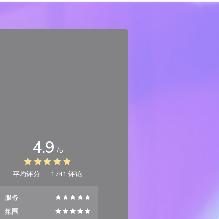
4.9
/5
平均评分 —
1741 评论
服务
氛围