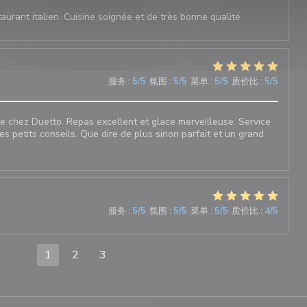
aurant italien. Cuisine soignée et de très bonne qualité
服务
:
5
/5
氛围
:
5
/5
菜单
:
5
/5
质价比
:
5
/5
 chez Duetto. Repas excellent et glace merveilleuse. Service
les petits conseils. Que dire de plus sinon parfait et un grand
服务
:
5
/5
氛围
:
5
/5
菜单
:
5
/5
质价比
:
4
/5
1
2
3