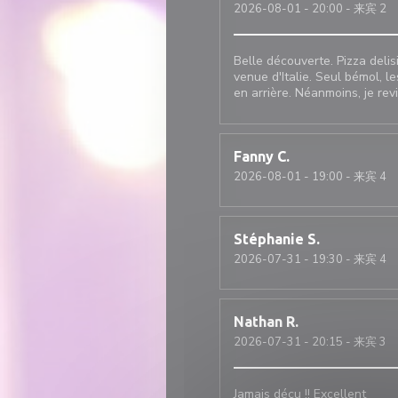
2026-08-01
- 20:00 - 来宾 2
Belle découverte. Pizza deli
venue d'Italie. Seul bémol, le
en arrière. Néanmoins, je rev
Fanny
C
2026-08-01
- 19:00 - 来宾 4
Stéphanie
S
2026-07-31
- 19:30 - 来宾 4
Nathan
R
2026-07-31
- 20:15 - 来宾 3
Jamais déçu !! Excellent