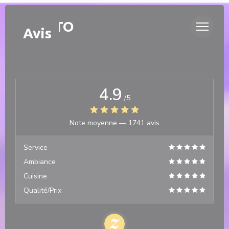
Personnalisation de vos choix en matière de cookies
DUETTO
Avis
4.9
/5
Note moyenne —
1741 avis
Service
Ambiance
Cuisine
Qualité/Prix