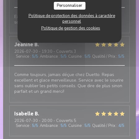
Personnaliser
Politique de protection des données à caractère
Excellent et authentique restaurant italien. Cuisine
personnel
soignée et de très bonne qualité
Politique de gestion des cookies
Jeanine
B
2026-07-30
- 19:30 - Couverts 3
Service
:
5
/5
Ambiance
:
5
/5
Cuisine
:
5
/5
Qualité / Prix
:
5
/5
Comme toujours, jamais déçue chez Duetto. Repas
excellent et glace merveilleuse. Service avec le sourire
sans oublier les petits conseils. Que dire de plus sinon
parfait et un grand merci!
Isabelle
B
2026-07-30
- 20:00 - Couverts 5
Service
:
5
/5
Ambiance
:
5
/5
Cuisine
:
5
/5
Qualité / Prix
:
4
/5