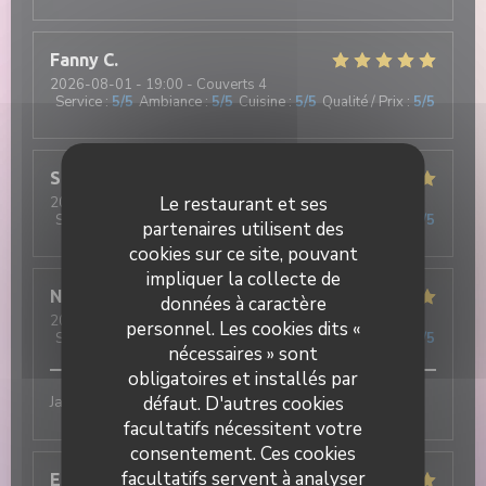
Fanny
C
2026-08-01
- 19:00 - Couverts 4
Service
:
5
/5
Ambiance
:
5
/5
Cuisine
:
5
/5
Qualité / Prix
:
5
/5
Stéphanie
S
Le restaurant et ses
2026-07-31
- 19:30 - Couverts 4
Service
:
5
/5
Ambiance
:
5
/5
Cuisine
:
5
/5
Qualité / Prix
:
5
/5
partenaires utilisent des
cookies sur ce site, pouvant
impliquer la collecte de
Nathan
R
données à caractère
2026-07-31
- 20:15 - Couverts 3
personnel. Les cookies dits «
Service
:
5
/5
Ambiance
:
5
/5
Cuisine
:
5
/5
Qualité / Prix
:
5
/5
nécessaires » sont
obligatoires et installés par
défaut. D'autres cookies
Jamais déçu !! Excellent
facultatifs nécessitent votre
consentement. Ces cookies
facultatifs servent à analyser
Elisa
M