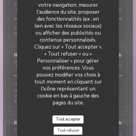
votre navigation, mesurer
2026-07-31
- 19:30 - Couverts 3
Service
:
5
/5
Ambiance
:
5
/5
Cuisine
:
5
/5
Qualité / Prix
:
5
/5
l'audience du site, proposer
des fonctionnalités (ex : en
lien avec les réseaux sociaux)
Super ambiance, service impeccable et tout est
ou afficher des publicités ou
délicieux !!!
contenus personnalisés.
DUETTO
Cliquez sur « Tout accepter »,
« Tout refuser » ou «
Nicolas
T
Personnaliser » pour gérer
2026-07-31
- 12:30 - Couverts 2
Service
:
5
/5
Ambiance
:
5
/5
Cuisine
:
5
/5
Qualité / Prix
:
5
/5
vos préférences. Vous
pouvez modifier vos choix à
tout moment en cliquant sur
Une excellente adresse italienne au cœur du village !
l'icône représentant un
Les plats sont délicieux et le service est tout
cookie en bas à gauche des
simplement incroyable : chaleureux, attentionné et
d’une grande gentillesse.
pages du site.
Tout accepter
Robert
F
2026-07-31
- 12:00 - Couverts 3
Tout refuser
Service
:
5
/5
Ambiance
:
5
/5
Cuisine
:
5
/5
Qualité / Prix
:
5
/5