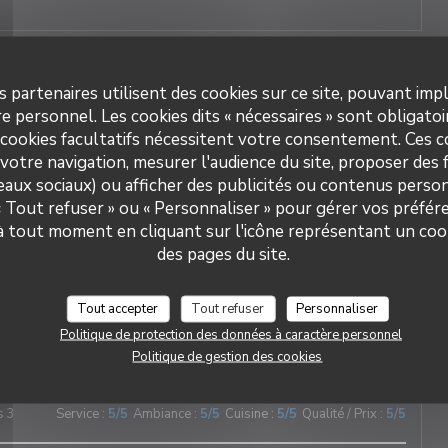
s 3
Service
:
5
/5
Ambiance
:
5
/5
Cuisine
:
5
/5
Qualité / Prix
:
5
/5
s partenaires utilisent des cookies sur ce site, pouvant impl
e personnel. Les cookies dits « nécessaires » sont obligatoir
 cookies facultatifs nécessitent votre consentement. Ces co
cable et tout est délicieux !!!
votre navigation, mesurer l'audience du site, proposer des f
seaux sociaux) ou afficher des publicités ou contenus person
 « Tout refuser » ou « Personnaliser » pour gérer vos préfé
DUETTO
 à tout moment en cliquant sur l'icône représentant un coo
s 2
Service
:
5
/5
Ambiance
:
5
/5
Cuisine
:
5
/5
Qualité / Prix
:
5
/5
des pages du site.
nne au cœur du village ! Les plats sont délicieux et le service
Tout accepter
Tout refuser
Personnaliser
e : chaleureux, attentionné et d’une grande gentillesse.
Politique de protection des données à caractère personnel
Politique de gestion des cookies
s 3
Service
:
5
/5
Ambiance
:
5
/5
Cuisine
:
5
/5
Qualité / Prix
:
5
/5