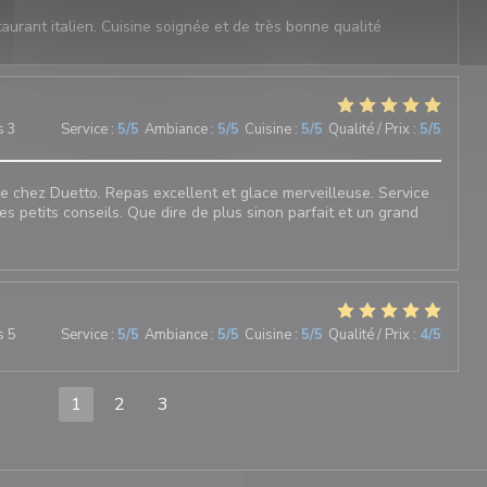
aurant italien. Cuisine soignée et de très bonne qualité
s 3
Service
:
5
/5
Ambiance
:
5
/5
Cuisine
:
5
/5
Qualité / Prix
:
5
/5
 chez Duetto. Repas excellent et glace merveilleuse. Service
les petits conseils. Que dire de plus sinon parfait et un grand
s 5
Service
:
5
/5
Ambiance
:
5
/5
Cuisine
:
5
/5
Qualité / Prix
:
4
/5
1
2
3