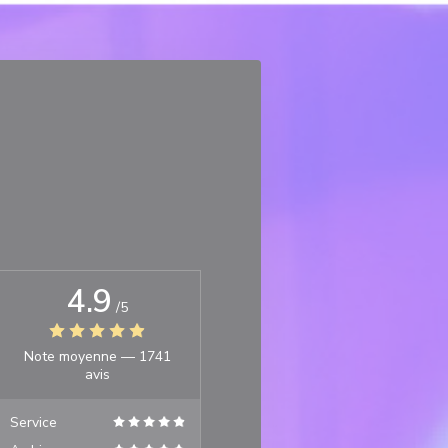
4.9
/5
Note moyenne —
1741
avis
Service