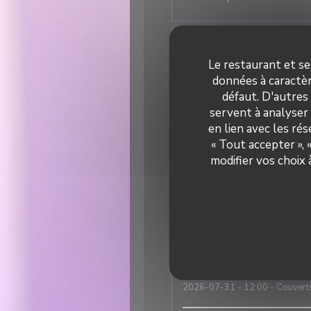
Elisa
M
2026-07-31
- 19:30 - Couvert
Le restaurant et se
données à caractèr
défaut. D'autres
Super ambiance, service impec
servent à analyser 
en lien avec les ré
« Tout accepter »,
Nicolas
T
modifier vos choix
2026-07-31
- 12:30 - Couvert
Une excellente adresse italie
est tout simplement incroyabl
Robert
F
2026-07-31
- 12:00 - Couvert