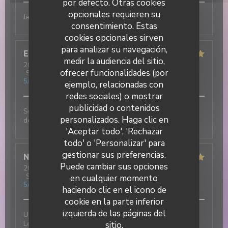
por defecto. Otras cookies
opcionales requieren su
Jamais déçu !! Excellent
consentimiento. Estas
cookies opcionales sirven
para analizar su navegación,
Elisa
M
medir la audiencia del sitio,
2026-07-31
- 19:30 - Invitados 3
ofrecer funcionalidades (por
Servicio
:
5
/5
Ambiente
:
5
/5
Menú
:
5
/5
Calidad / Precio
:
5
/5
ejemplo, relacionadas con
redes sociales) o mostrar
publicidad o contenidos
Super ambiance, service impeccable et tout est
DUETTO
personalizados. Haga clic en
délicieux !!!
'Aceptar todo', 'Rechazar
todo' o 'Personalizar' para
gestionar sus preferencias.
Nicolas
T
Puede cambiar sus opciones
2026-07-31
- 12:30 - Invitados 2
Servicio
:
5
/5
Ambiente
:
5
/5
Menú
:
5
/5
Calidad / Precio
:
en cualquier momento
5
/5
haciendo clic en el icono de
cookie en la parte inferior
izquierda de las páginas del
Une excellente adresse italienne au cœur du village !
Les plats sont délicieux et le service est tout
sitio.