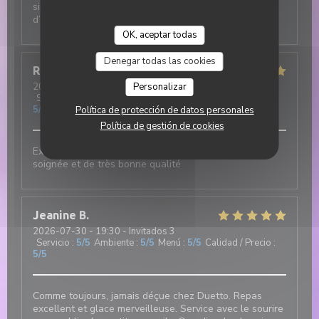
simplement incroyable : chaleureux, attentionné et
d’une grande gentillesse.
OK, aceptar todas
Denegar todas las cookies
Robert
F
2026-07-31
- 12:00 - Invitados 3
Personalizar
Servicio
:
5
/5
Ambiente
:
5
/5
Menú
:
5
/5
Calidad / Precio
:
5
/5
Política de protección de datos personales
Política de gestión de cookies
Excellent et authentique restaurant italien. Cuisine
soignée et de très bonne qualité
Jeanine
B
2026-07-30
- 19:30 - Invitados 3
Servicio
:
5
/5
Ambiente
:
5
/5
Menú
:
5
/5
Calidad / Precio
:
5
/5
Comme toujours, jamais déçue chez Duetto. Repas
excellent et glace merveilleuse. Service avec le sourire