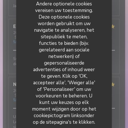
Andere optionele cookies
Jamais déçu !! Excellent
vereisen uw toestemming.
Deze optionele cookies
worden gebruikt om uw
Elisa
M
navigatie te analyseren, het
2026-07-31
- 19:30 - Gasten 3
sitepubliek te meten,
Service
:
5
/5
Atmosfeer
:
5
/5
Keuken
:
5
/5
Kwaliteit / Prijs
:
5
/5
functies te bieden (bijv.
gerelateerd aan sociale
netwerken) of
Super ambiance, service impeccable et tout est
gepersonaliseerde
DUETTO
délicieux !!!
advertenties of inhoud weer
te geven. Klik op 'OK,
accepteer alle', 'Weiger alle'
Nicolas
T
of 'Personaliseer' om uw
2026-07-31
- 12:30 - Gasten 2
voorkeuren te beheren. U
Service
:
5
/5
Atmosfeer
:
5
/5
Keuken
:
5
/5
Kwaliteit / Prijs
:
5
/5
kunt uw keuzes op elk
moment wijzigen door op het
cookiepictogram linksonder
Une excellente adresse italienne au cœur du village !
op de sitepagina's te klikken.
Les plats sont délicieux et le service est tout
simplement incroyable : chaleureux, attentionné et