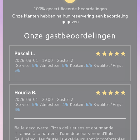
100% gecertificeerde beoordelingen
Onze klanten hebben na hun reservering een beoordeling
gegeven
Onze gastbeoordelingen
Pascal
L
2026-08-01
- 19:00 - Gasten 2
Service
:
5
/5
Atmosfeer
:
5
/5
Keuken
:
5
/5
Kwaliteit / Prijs
:
5
/5
Houria
B
2026-08-01
- 20:00 - Gasten 2
Service
:
5
/5
Atmosfeer
:
4
/5
Keuken
:
5
/5
Kwaliteit / Prijs
:
4
/5
Belle découverte. Pizza delisieuses et gourmande.
Tiramisu à la hauteur d'une douceur venue d'Italie.
Seul bémol, les fauteuils extérieurs sont inconfortables