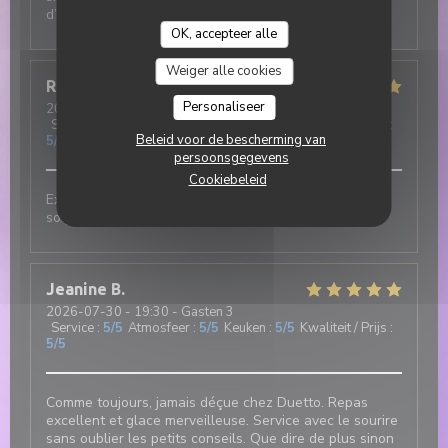
d’une grande gentillesse.
OK, accepteer alle
Weiger alle cookies
Robert
F
Personaliseer
2026-07-31
- 12:00 - Gasten 3
Service
:
5
/5
Atmosfeer
:
5
/5
Keuken
:
5
/5
Kwaliteit / Prijs
:
Beleid voor de bescherming van
5
/5
persoonsgegevens
Cookiebeleid
Excellent et authentique restaurant italien. Cuisine
soignée et de très bonne qualité
Jeanine
B
2026-07-30
- 19:30 - Gasten 3
Service
:
5
/5
Atmosfeer
:
5
/5
Keuken
:
5
/5
Kwaliteit / Prijs
:
5
/5
Comme toujours, jamais déçue chez Duetto. Repas
excellent et glace merveilleuse. Service avec le sourire
sans oublier les petits conseils. Que dire de plus sinon