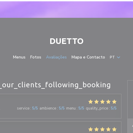
DUETTO
Menus
Fotos
Avaliações
Mapa e Contacto
PT
_our_clients_following_booking
2
service
:
5
/5
ambience
:
5
/5
menu
:
5
/5
quality_price
:
5
/5