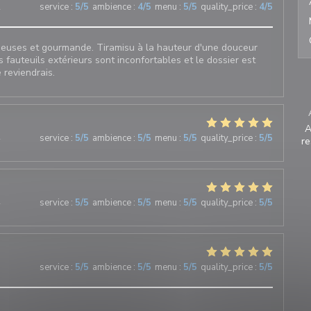
2
service
:
5
/5
ambience
:
4
/5
menu
:
5
/5
quality_price
:
4
/5
sieuses et gourmande. Tiramisu à la hauteur d'une douceur
s fauteuils extérieurs sont inconfortables et le dossier est
 reviendrais.
A
4
service
:
5
/5
ambience
:
5
/5
menu
:
5
/5
quality_price
:
5
/5
re
4
service
:
5
/5
ambience
:
5
/5
menu
:
5
/5
quality_price
:
5
/5
3
service
:
5
/5
ambience
:
5
/5
menu
:
5
/5
quality_price
:
5
/5