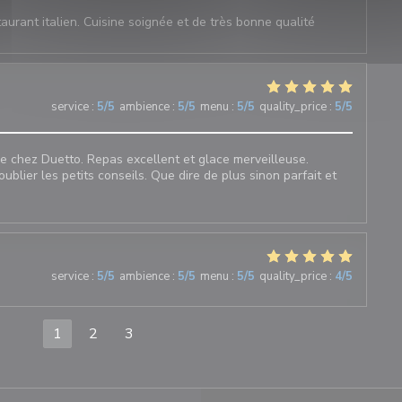
aurant italien. Cuisine soignée et de très bonne qualité
3
service
:
5
/5
ambience
:
5
/5
menu
:
5
/5
quality_price
:
5
/5
e chez Duetto. Repas excellent et glace merveilleuse.
ublier les petits conseils. Que dire de plus sinon parfait et
5
service
:
5
/5
ambience
:
5
/5
menu
:
5
/5
quality_price
:
4
/5
1
2
3