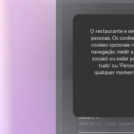
Elisa
M
2026-07-31
- 19:30 - guests 
O restaurante e seu
pessoais. Os cooki
Super ambiance, service impec
cookies opcionais 
navegação, medir a 
sociais) ou exibir
tudo' ou 'Perso
Nicolas
T
qualquer momento 
2026-07-31
- 12:30 - guests 
Une excellente adresse italie
est tout simplement incroyabl
Robert
F
2026-07-31
- 12:00 - guests 