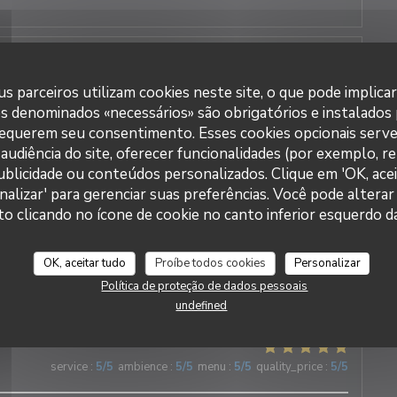
3
service
:
5
/5
ambience
:
5
/5
menu
:
5
/5
quality_price
:
5
/5
s parceiros utilizam cookies neste site, o que pode implica
es denominados «necessários» são obrigatórios e instalados
cable et tout est délicieux !!!
requerem seu consentimento. Esses cookies opcionais serve
audiência do site, oferecer funcionalidades (por exemplo, r
 publicidade ou conteúdos personalizados. Clique em 'OK, acei
nalizar' para gerenciar suas preferências. Você pode alterar
DUETTO
clicando no ícone de cookie no canto inferior esquerdo da
2
service
:
5
/5
ambience
:
5
/5
menu
:
5
/5
quality_price
:
5
/5
OK, aceitar tudo
Proíbe todos cookies
Personalizar
nne au cœur du village ! Les plats sont délicieux et le service
e : chaleureux, attentionné et d’une grande gentillesse.
Política de proteção de dados pessoais
undefined
3
service
:
5
/5
ambience
:
5
/5
menu
:
5
/5
quality_price
:
5
/5