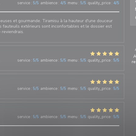
2
service
:
5
/5
ambience
:
4
/5
menu
:
5
/5
quality_price
:
4
/5
sieuses et gourmande. Tiramisu à la hauteur d'une douceur
s fauteuils extérieurs sont inconfortables et le dossier est
 reviendrais.
A
4
service
:
5
/5
ambience
:
5
/5
menu
:
5
/5
quality_price
:
5
/5
re
4
service
:
5
/5
ambience
:
5
/5
menu
:
5
/5
quality_price
:
5
/5
3
service
:
5
/5
ambience
:
5
/5
menu
:
5
/5
quality_price
:
5
/5