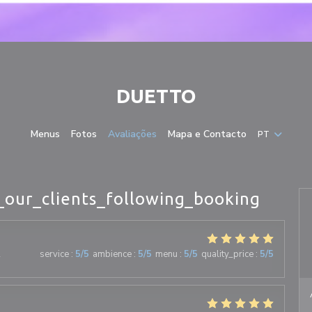
DUETTO
Menus
Fotos
Avaliações
Mapa e Contacto
PT
_our_clients_following_booking
2
service
:
5
/5
ambience
:
5
/5
menu
:
5
/5
quality_price
:
5
/5