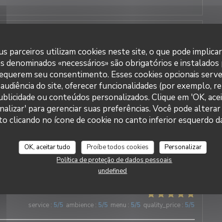
3
service
:
5
/5
ambience
:
5
/5
menu
:
5
/5
quality_price
:
5
/5
s parceiros utilizam cookies neste site, o que pode implica
es denominados «necessários» são obrigatórios e instalados
cable et tout est délicieux !!!
requerem seu consentimento. Esses cookies opcionais serve
audiência do site, oferecer funcionalidades (por exemplo, r
 publicidade ou conteúdos personalizados. Clique em 'OK, acei
nalizar' para gerenciar suas preferências. Você pode alterar
DUETTO
clicando no ícone de cookie no canto inferior esquerdo da
2
service
:
5
/5
ambience
:
5
/5
menu
:
5
/5
quality_price
:
5
/5
OK, aceitar tudo
Proíbe todos cookies
Personalizar
nne au cœur du village ! Les plats sont délicieux et le service
e : chaleureux, attentionné et d’une grande gentillesse.
Política de proteção de dados pessoais
undefined
3
service
:
5
/5
ambience
:
5
/5
menu
:
5
/5
quality_price
:
5
/5