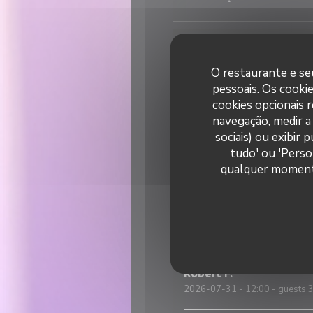
Elisa
M
2026-07-31
- 19:30 - guests 
O restaurante e seu
pessoais. Os cooki
Super ambiance, service impec
cookies opcionais 
navegação, medir a 
sociais) ou exibir
tudo' ou 'Perso
Nicolas
T
qualquer momento 
2026-07-31
- 12:30 - guests 
Une excellente adresse italie
est tout simplement incroyabl
Robert
F
2026-07-31
- 12:00 - guests 