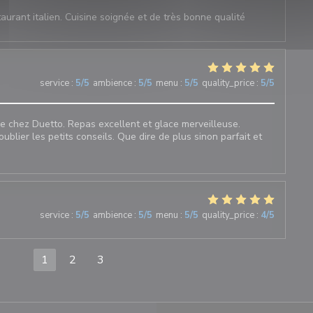
aurant italien. Cuisine soignée et de très bonne qualité
3
service
:
5
/5
ambience
:
5
/5
menu
:
5
/5
quality_price
:
5
/5
e chez Duetto. Repas excellent et glace merveilleuse.
ublier les petits conseils. Que dire de plus sinon parfait et
5
service
:
5
/5
ambience
:
5
/5
menu
:
5
/5
quality_price
:
4
/5
1
2
3