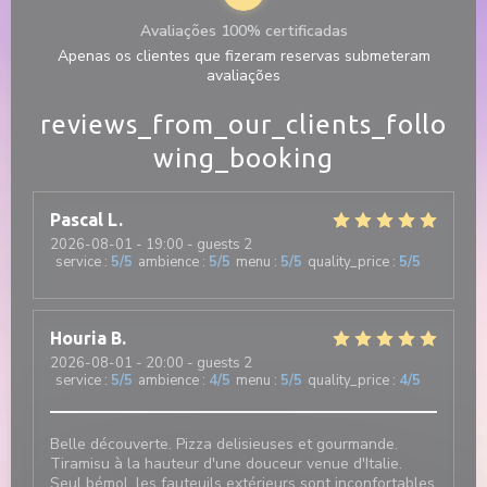
Avaliações 100% certificadas
Apenas os clientes que fizeram reservas submeteram
avaliações
reviews_from_our_clients_follo
wing_booking
Pascal
L
2026-08-01
- 19:00 - guests 2
service
:
5
/5
ambience
:
5
/5
menu
:
5
/5
quality_price
:
5
/5
Houria
B
2026-08-01
- 20:00 - guests 2
service
:
5
/5
ambience
:
4
/5
menu
:
5
/5
quality_price
:
4
/5
Belle découverte. Pizza delisieuses et gourmande.
Tiramisu à la hauteur d'une douceur venue d'Italie.
Seul bémol, les fauteuils extérieurs sont inconfortables