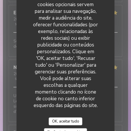
cookies opcionais servem
para analisar sua navegação,
Elisa
M
medir a audiência do site,
2026-07-31
- 19:30 - guests 3
oferecer funcionalidades (por
service
:
5
/5
ambience
:
5
/5
menu
:
5
/5
quality_price
:
5
/5
exemplo, relacionadas às
redes sociais) ou exibir
Super ambiance, service impeccable et tout est
publicidade ou conteúdos
DUETTO
délicieux !!!
personalizados. Clique em
'OK, aceitar tudo', 'Recusar
tudo' ou 'Personalizar' para
Nicolas
T
gerenciar suas preferências.
2026-07-31
- 12:30 - guests 2
Você pode alterar suas
service
:
5
/5
ambience
:
5
/5
menu
:
5
/5
quality_price
:
5
/5
escolhas a qualquer
momento clicando no ícone
Une excellente adresse italienne au cœur du village !
de cookie no canto inferior
Les plats sont délicieux et le service est tout
esquerdo das páginas do site.
simplement incroyable : chaleureux, attentionné et
d’une grande gentillesse.
OK, aceitar tudo