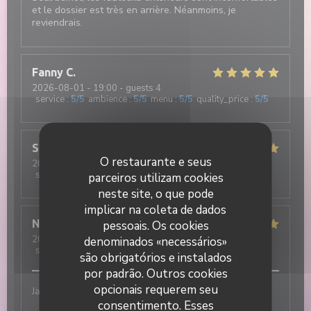
et le dossier est très en arrière. Néanmoins, je
reviendrais.
Fanny
C
2026-08-01
- 19:00 - guests 4
service
:
5
/5
ambience
:
5
/5
menu
:
5
/5
quality_price
:
5
/5
Stéphanie
S
O restaurante e seus
2026-07-31
- 19:30 - guests 4
service
:
5
/5
ambience
:
5
/5
menu
:
5
/5
quality_price
:
5
/5
parceiros utilizam cookies
neste site, o que pode
implicar na coleta de dados
Nathan
R
pessoais. Os cookies
2026-07-31
- 20:15 - guests 3
denominados «necessários»
service
:
5
/5
ambience
:
5
/5
menu
:
5
/5
quality_price
:
5
/5
são obrigatórios e instalados
por padrão. Outros cookies
opcionais requerem seu
Jamais déçu !! Excellent
consentimento. Esses