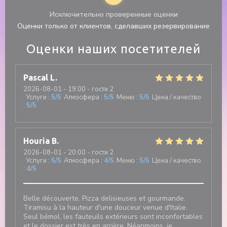
Исключительно проверенные оценки
Оценки только от клиентов, сделавших резервирование
Оценки наших посетителей
Pascal
L
2026-08-01
- 19:00 - гости 2
Услуги
:
5
/5
Атмосфера
:
5
/5
Меню
:
5
/5
Цена / качество
:
5
/5
Houria
B
2026-08-01
- 20:00 - гости 2
Услуги
:
5
/5
Атмосфера
:
4
/5
Меню
:
5
/5
Цена / качество
:
4
/5
Belle découverte. Pizza delisieuses et gourmande.
Tiramisu à la hauteur d'une douceur venue d'Italie.
Seul bémol, les fauteuils extérieurs sont inconfortables
et le dossier est très en arrière. Néanmoins, je