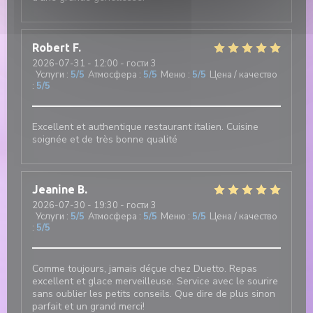
Robert
F
2026-07-31
- 12:00 - гости 3
Услуги
:
5
/5
Атмосфера
:
5
/5
Меню
:
5
/5
Цена / качество
:
5
/5
Excellent et authentique restaurant italien. Cuisine
soignée et de très bonne qualité
Jeanine
B
2026-07-30
- 19:30 - гости 3
Услуги
:
5
/5
Атмосфера
:
5
/5
Меню
:
5
/5
Цена / качество
:
5
/5
Comme toujours, jamais déçue chez Duetto. Repas
excellent et glace merveilleuse. Service avec le sourire
sans oublier les petits conseils. Que dire de plus sinon
parfait et un grand merci!