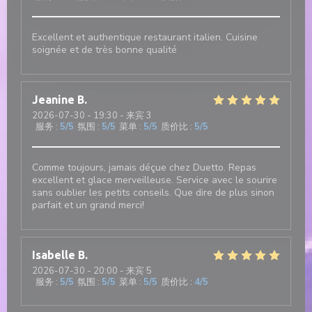
Excellent et authentique restaurant italien. Cuisine
soignée et de très bonne qualité
Jeanine
B
2026-07-30
- 19:30 - 来宾 3
服务
:
5
/5
氛围
:
5
/5
菜单
:
5
/5
质价比
:
5
/5
Comme toujours, jamais déçue chez Duetto. Repas
excellent et glace merveilleuse. Service avec le sourire
sans oublier les petits conseils. Que dire de plus sinon
parfait et un grand merci!
Isabelle
B
2026-07-30
- 20:00 - 来宾 5
服务
:
5
/5
氛围
:
5
/5
菜单
:
5
/5
质价比
:
4
/5