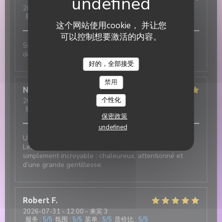
2026-07-31
- 19:30 - 来宾 3
服务
:
5
/5
氛围
:
5
/5
菜单
:
5
/5
质价比
:
5
/5
这个网站使用cookie， 并让您
可以控制想要激活的内容。
Super ambiance, service impeccable et tout est
délicieux !!!
DUETTO
好的，全部接受
禁用
Nicolas
T
个性化
2026-07-31
- 12:30 - 来宾 2
服务
:
5
/5
氛围
:
5
/5
菜单
:
5
/5
质价比
:
5
/5
保密政策
undefined
Une excellente adresse italienne au cœur du village !
Les plats sont délicieux et le service est tout
simplement incroyable : chaleureux, attentionné et
d’une grande gentillesse.
Robert
F
2026-07-31
- 12:00 - 来宾 3
服务
:
5
/5
氛围
:
5
/5
菜单
:
5
/5
质价比
:
5
/5