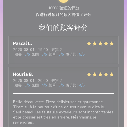
100% 验证的评分
仅进行过预订的顾客提供了评分
我们的顾客评分
Pascal
L
2026-08-01
- 19:00 - 来宾 2
服务
:
5
/5
氛围
:
5
/5
菜单
:
5
/5
质价比
:
5
/5
Houria
B
2026-08-01
- 20:00 - 来宾 2
服务
:
5
/5
氛围
:
4
/5
菜单
:
5
/5
质价比
:
4
/5
Belle découverte. Pizza delisieuses et gourmande.
Tiramisu à la hauteur d'une douceur venue d'Italie.
Seul bémol, les fauteuils extérieurs sont inconfortables
et le dossier est très en arrière. Néanmoins, je
reviendrais.