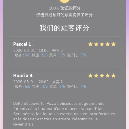
100% 验证的评分
仅进行过预订的顾客提供了评分
我们的顾客评分
Pascal
L
2026-08-01
- 19:00 - 来宾 2
服务
:
5
/5
氛围
:
5
/5
菜单
:
5
/5
质价比
:
5
/5
Houria
B
2026-08-01
- 20:00 - 来宾 2
服务
:
5
/5
氛围
:
4
/5
菜单
:
5
/5
质价比
:
4
/5
Belle découverte. Pizza delisieuses et gourmande.
Tiramisu à la hauteur d'une douceur venue d'Italie.
Seul bémol, les fauteuils extérieurs sont inconfortables
et le dossier est très en arrière. Néanmoins, je
reviendrais.