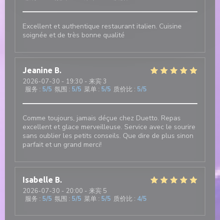
Excellent et authentique restaurant italien. Cuisine
soignée et de très bonne qualité
Jeanine
B
2026-07-30
- 19:30 - 来宾 3
服务
:
5
/5
氛围
:
5
/5
菜单
:
5
/5
质价比
:
5
/5
Comme toujours, jamais déçue chez Duetto. Repas
excellent et glace merveilleuse. Service avec le sourire
sans oublier les petits conseils. Que dire de plus sinon
parfait et un grand merci!
Isabelle
B
2026-07-30
- 20:00 - 来宾 5
服务
:
5
/5
氛围
:
5
/5
菜单
:
5
/5
质价比
:
4
/5