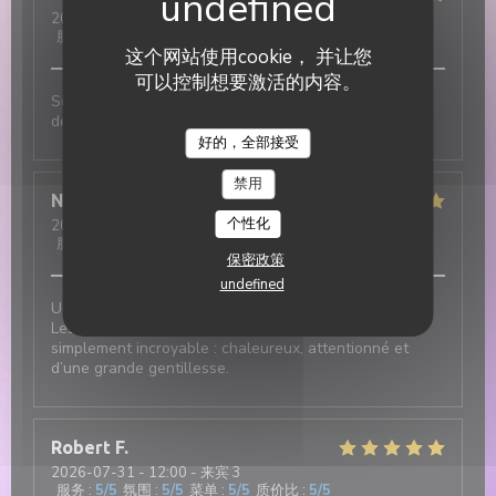
2026-07-31
- 19:30 - 来宾 3
服务
:
5
/5
氛围
:
5
/5
菜单
:
5
/5
质价比
:
5
/5
这个网站使用cookie， 并让您
可以控制想要激活的内容。
Super ambiance, service impeccable et tout est
délicieux !!!
DUETTO
好的，全部接受
禁用
Nicolas
T
个性化
2026-07-31
- 12:30 - 来宾 2
服务
:
5
/5
氛围
:
5
/5
菜单
:
5
/5
质价比
:
5
/5
保密政策
undefined
Une excellente adresse italienne au cœur du village !
Les plats sont délicieux et le service est tout
simplement incroyable : chaleureux, attentionné et
d’une grande gentillesse.
Robert
F
2026-07-31
- 12:00 - 来宾 3
服务
:
5
/5
氛围
:
5
/5
菜单
:
5
/5
质价比
:
5
/5