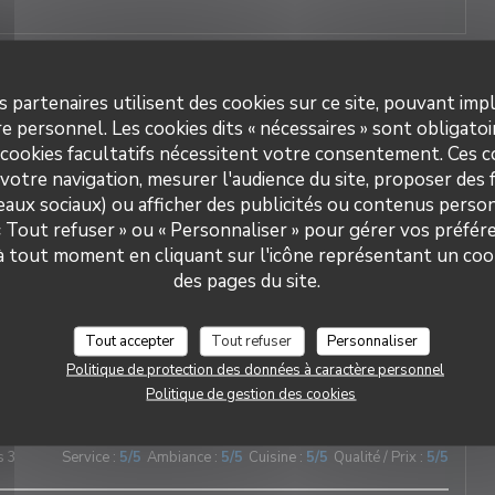
s 3
Service
:
5
/5
Ambiance
:
5
/5
Cuisine
:
5
/5
Qualité / Prix
:
5
/5
s partenaires utilisent des cookies sur ce site, pouvant impl
e personnel. Les cookies dits « nécessaires » sont obligatoir
 cookies facultatifs nécessitent votre consentement. Ces co
cable et tout est délicieux !!!
votre navigation, mesurer l'audience du site, proposer des f
seaux sociaux) ou afficher des publicités ou contenus person
 « Tout refuser » ou « Personnaliser » pour gérer vos préfé
DUETTO
 à tout moment en cliquant sur l'icône représentant un coo
s 2
Service
:
5
/5
Ambiance
:
5
/5
Cuisine
:
5
/5
Qualité / Prix
:
5
/5
des pages du site.
nne au cœur du village ! Les plats sont délicieux et le service
Tout accepter
Tout refuser
Personnaliser
e : chaleureux, attentionné et d’une grande gentillesse.
Politique de protection des données à caractère personnel
Politique de gestion des cookies
s 3
Service
:
5
/5
Ambiance
:
5
/5
Cuisine
:
5
/5
Qualité / Prix
:
5
/5