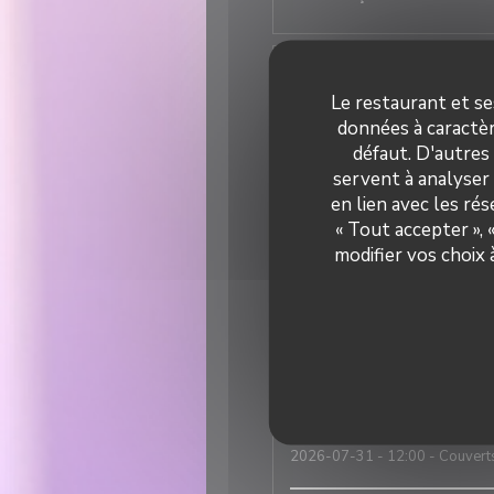
Elisa
M
2026-07-31
- 19:30 - Couvert
Le restaurant et se
données à caractèr
défaut. D'autres
Super ambiance, service impec
servent à analyser 
en lien avec les ré
« Tout accepter »,
Nicolas
T
modifier vos choix
2026-07-31
- 12:30 - Couvert
Une excellente adresse italie
est tout simplement incroyabl
Robert
F
2026-07-31
- 12:00 - Couvert