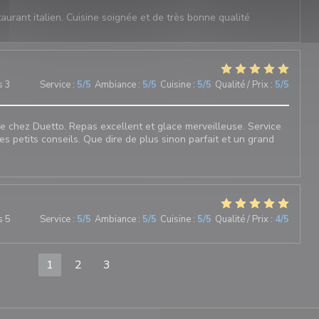
aurant italien. Cuisine soignée et de très bonne qualité
s 3
Service
:
5
/5
Ambiance
:
5
/5
Cuisine
:
5
/5
Qualité / Prix
:
5
/5
 chez Duetto. Repas excellent et glace merveilleuse. Service
les petits conseils. Que dire de plus sinon parfait et un grand
s 5
Service
:
5
/5
Ambiance
:
5
/5
Cuisine
:
5
/5
Qualité / Prix
:
4
/5
1
2
3