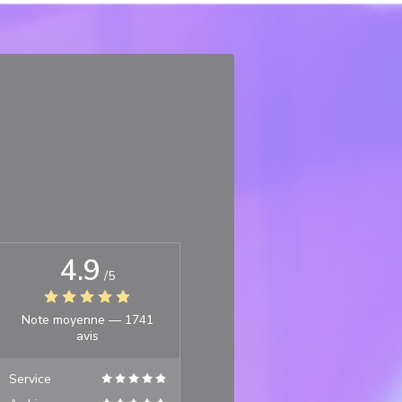
4.9
/5
Note moyenne —
1741
avis
Service