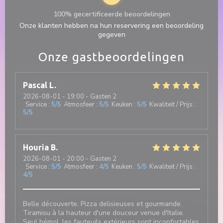
100% gecertificeerde beoordelingen
Onze klanten hebben na hun reservering een beoordeling
gegeven
Onze gastbeoordelingen
Pascal
L
2026-08-01
- 19:00 - Gasten 2
Service
:
5
/5
Atmosfeer
:
5
/5
Keuken
:
5
/5
Kwaliteit / Prijs
:
5
/5
Houria
B
2026-08-01
- 20:00 - Gasten 2
Service
:
5
/5
Atmosfeer
:
4
/5
Keuken
:
5
/5
Kwaliteit / Prijs
:
4
/5
Belle découverte. Pizza delisieuses et gourmande.
Tiramisu à la hauteur d'une douceur venue d'Italie.
Seul bémol, les fauteuils extérieurs sont inconfortables