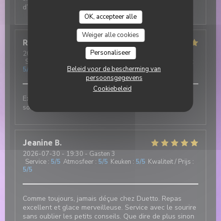
d’une grande gentillesse.
OK, accepteer alle
Weiger alle cookies
Robert
F
Personaliseer
2026-07-31
- 12:00 - Gasten 3
Service
:
5
/5
Atmosfeer
:
5
/5
Keuken
:
5
/5
Kwaliteit / Prijs
:
Beleid voor de bescherming van
5
/5
persoonsgegevens
Cookiebeleid
Excellent et authentique restaurant italien. Cuisine
soignée et de très bonne qualité
Jeanine
B
2026-07-30
- 19:30 - Gasten 3
Service
:
5
/5
Atmosfeer
:
5
/5
Keuken
:
5
/5
Kwaliteit / Prijs
:
5
/5
Comme toujours, jamais déçue chez Duetto. Repas
excellent et glace merveilleuse. Service avec le sourire
sans oublier les petits conseils. Que dire de plus sinon