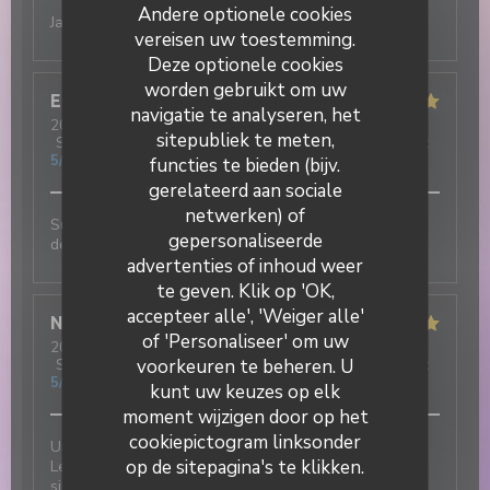
Andere optionele cookies
Jamais déçu !! Excellent
vereisen uw toestemming.
Deze optionele cookies
worden gebruikt om uw
Elisa
M
navigatie te analyseren, het
2026-07-31
- 19:30 - Gasten 3
sitepubliek te meten,
Service
:
5
/5
Atmosfeer
:
5
/5
Keuken
:
5
/5
Kwaliteit / Prijs
:
5
/5
functies te bieden (bijv.
gerelateerd aan sociale
netwerken) of
Super ambiance, service impeccable et tout est
gepersonaliseerde
DUETTO
délicieux !!!
advertenties of inhoud weer
te geven. Klik op 'OK,
accepteer alle', 'Weiger alle'
Nicolas
T
of 'Personaliseer' om uw
2026-07-31
- 12:30 - Gasten 2
voorkeuren te beheren. U
Service
:
5
/5
Atmosfeer
:
5
/5
Keuken
:
5
/5
Kwaliteit / Prijs
:
5
/5
kunt uw keuzes op elk
moment wijzigen door op het
cookiepictogram linksonder
Une excellente adresse italienne au cœur du village !
op de sitepagina's te klikken.
Les plats sont délicieux et le service est tout
simplement incroyable : chaleureux, attentionné et