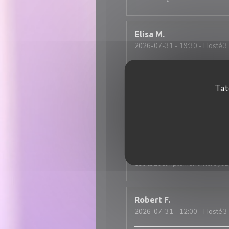
Elisa
M
2026-07-31
- 19:30 - Hosté 3
Super ambiance, service impec
Tat
Nicolas
T
2026-07-31
- 12:30 - Hosté 2
Une excellente adresse italie
est tout simplement incroyabl
Robert
F
2026-07-31
- 12:00 - Hosté 3