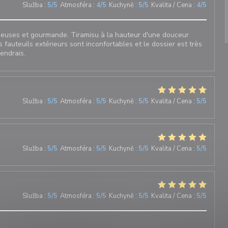
Služba
:
5
/5
Atmosféra
:
4
/5
Kuchyně
:
5
/5
Kvalita / Cena
:
4
/5
sieuses et gourmande. Tiramisu à la hauteur d'une douceur
s fauteuils extérieurs sont inconfortables et le dossier est très
iendrais.
Služba
:
5
/5
Atmosféra
:
5
/5
Kuchyně
:
5
/5
Kvalita / Cena
:
5
/5
Služba
:
5
/5
Atmosféra
:
5
/5
Kuchyně
:
5
/5
Kvalita / Cena
:
5
/5
Služba
:
5
/5
Atmosféra
:
5
/5
Kuchyně
:
5
/5
Kvalita / Cena
:
5
/5