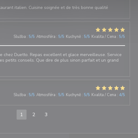
aurant italien. Cuisine soignée et de très bonne qualité
Služba
:
5
/5
Atmosféra
:
5
/5
Kuchyně
:
5
/5
Kvalita / Cena
:
5
/5
 chez Duetto. Repas excellent et glace merveilleuse. Service
les petits conseils. Que dire de plus sinon parfait et un grand
Služba
:
5
/5
Atmosféra
:
5
/5
Kuchyně
:
5
/5
Kvalita / Cena
:
4
/5
1
2
3