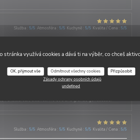
Služba
:
5
/5
Atmosféra
:
5
/5
Kuchyně
:
5
/5
Kvalita / Cena
:
5
/5
cable et tout est délicieux !!!
o stránka využívá cookies a dává ti na výběr, co chceš aktiv
DUETTO
OK, přijmout vše
Odmítnout všechny cookies
Přizpůsobit
Služba
:
5
/5
Atmosféra
:
5
/5
Kuchyně
:
5
/5
Kvalita / Cena
:
5
/5
Zásady ochrany osobních údajů
undefined
nne au cœur du village ! Les plats sont délicieux et le service
e : chaleureux, attentionné et d’une grande gentillesse.
Služba
:
5
/5
Atmosféra
:
5
/5
Kuchyně
:
5
/5
Kvalita / Cena
:
5
/5