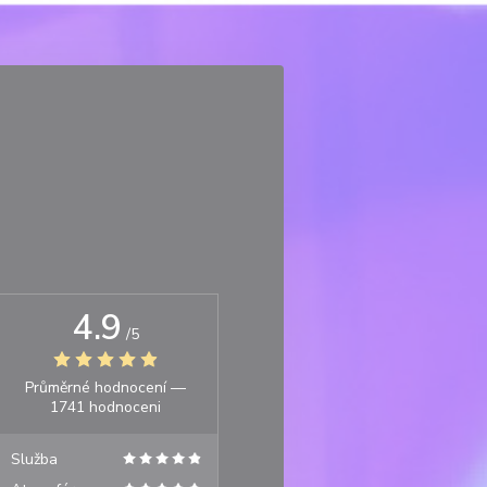
4.9
/5
Průměrné hodnocení —
1741 hodnoceni
Služba