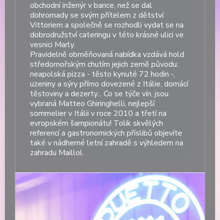
obchodní inženýr v bance, než se dal
dohromady se svým přítelem z dětství
Vittoriem a společně se rozhodli vydat se na
dobrodružství cateringu v této krásné ulici ve
vesnici Marly.
Pravidelně obměňovaná nabídka vzdává hold
středomořským chutím jejich země původu:
neapolská pizza - těsto kynuté 72 hodin -,
uzeniny a sýry přímo dovezené z Itálie, domácí
těstoviny a dezerty... Co se týče vín, jsou
vybraná Matteo Ghiringhelli, nejlepší
sommelier v Itálii v roce 2010 a třetí na
evropském šampionátu! Tolik skvělých
referencí a gastronomických příslibů objevíte
také v nádherné letní zahradě s výhledem na
zahradu Maillol.