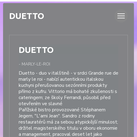
Panel pro správu cookies
DUETTO
DUETTO
-
MARLY-LE-ROI
Duetto - duo v italštině - v srdci Grande rue de
marly le roi - nabízí autentickou italskou
kuchyni přerušovanou sezónními produkty
přímo z kufru. Vittorio má bohaté zkušenosti s
cateringem; ze školy Ferrandi, působil před
otevřením ve slavné
Pařížské bistro provozované Stéphanem
Jegem, "L'ami Jean". Sandro z rodiny
restauratérů má za sebou atypickější minulost;
držitel magisterského titulu v oboru ekonomie
a management, pracoval deset let jako