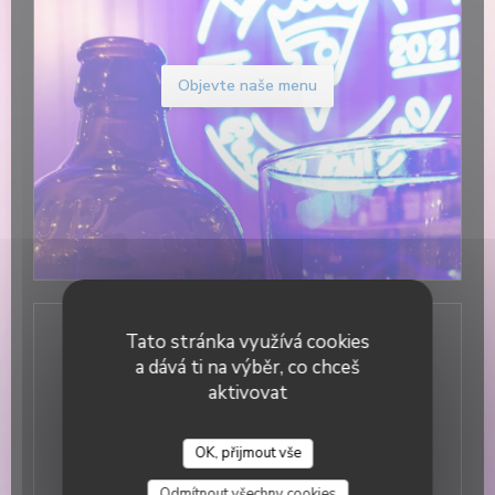
Objevte naše menu
Tato stránka využívá cookies
Obecné informace
a dává ti na výběr, co chceš
aktivovat
Služby
Private Hire, , WIFI
Platební metody
OK, přijmout vše
DUETTO
Without contact, Eurocard/Mastercard, Cash, Visa,
Odmítnout všechny cookies