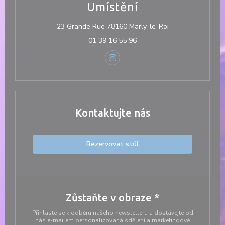
Umístění
((otevře se v nov
23 Grande Rue 78160 Marly-le-Roi
01 39 16 55 96
Instagram ((otevře se v novém 
Kontaktujte nás
Rezervovat stůl
Zůstaňte v obraze
*
Přihlaste se k odběru našeho newsletteru a dostávejte od
nás e-mailem personalizovaná sdělení a marketingové