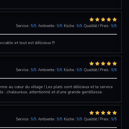
Service
:
5
/5
Ambiente
:
5
/5
Küche
:
5
/5
Qualität / Preis
:
5
/5
cable et tout est délicieux !!!
DUETTO
Service
:
5
/5
Ambiente
:
5
/5
Küche
:
5
/5
Qualität / Preis
:
5
/5
nne au cœur du village ! Les plats sont délicieux et le service
e : chaleureux, attentionné et d’une grande gentillesse.
Service
:
5
/5
Ambiente
:
5
/5
Küche
:
5
/5
Qualität / Preis
:
5
/5