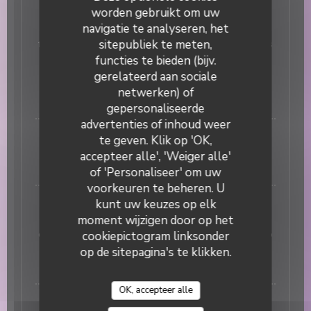
worden gebruikt om uw
Gioia
navigatie te analyseren, het
Sauce tomate San Marzano maison, mozzarella
sitepubliek te meten,
fiordilatte, après cuisson bresaola, roquette, tomates
cerise, câpres à queue, huile d’olive extra vierge et
functies te bieden (bijv.
copeaux de vieux Parmigiano Reggiano +3€ avec la
gerelateerd aan sociale
burrata crémeuse des Pouilles
netwerken) of
20,00 EUR
gepersonaliseerde
DUETTO
advertenties of inhoud weer
PIZZE BIANCHE
te geven. Klik op 'OK,
Sans sauce tomate, mais également sans crème
accepteer alle', 'Weiger alle'
fraîche, comme en Italie !
of 'Personaliseer' om uw
voorkeuren te beheren. U
Bella Bionda
kunt uw keuzes op elk
moment wijzigen door op het
Mozzarella Fiordilatte, gorgonzola doux, taleggio
crémeux, après cuisson copeaux de vieux Parmigiano
cookiepictogram linksonder
Reggiano et poivre Timut aux notes d’agrumes
op de sitepagina's te klikken.
16,00 EUR
OK, accepteer alle
San Rocco