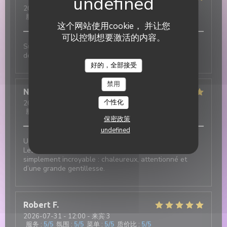
2026-07-31
- 19:30 - 来宾 3
服务
:
5
/5
氛围
:
5
/5
菜单
:
5
/5
质价比
:
5
/5
这个网站使用cookie， 并让您
可以控制想要激活的内容。
Super ambiance, service impeccable et tout est
délicieux !!!
DUETTO
好的，全部接受
禁用
Nicolas
T
个性化
2026-07-31
- 12:30 - 来宾 2
服务
:
5
/5
氛围
:
5
/5
菜单
:
5
/5
质价比
:
5
/5
保密政策
undefined
Une excellente adresse italienne au cœur du village !
Les plats sont délicieux et le service est tout
simplement incroyable : chaleureux, attentionné et
d’une grande gentillesse.
Robert
F
2026-07-31
- 12:00 - 来宾 3
服务
:
5
/5
氛围
:
5
/5
菜单
:
5
/5
质价比
:
5
/5