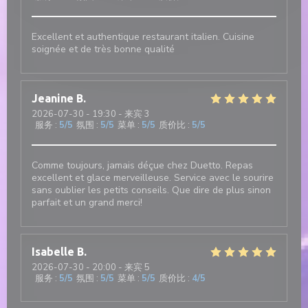
Excellent et authentique restaurant italien. Cuisine
soignée et de très bonne qualité
Jeanine
B
2026-07-30
- 19:30 - 来宾 3
服务
:
5
/5
氛围
:
5
/5
菜单
:
5
/5
质价比
:
5
/5
Comme toujours, jamais déçue chez Duetto. Repas
excellent et glace merveilleuse. Service avec le sourire
sans oublier les petits conseils. Que dire de plus sinon
parfait et un grand merci!
Isabelle
B
2026-07-30
- 20:00 - 来宾 5
服务
:
5
/5
氛围
:
5
/5
菜单
:
5
/5
质价比
:
4
/5