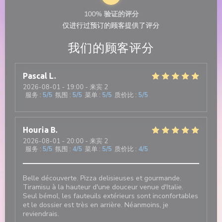
100% 验证的评分
仅进行过预订的顾客提供了评分
我们的顾客评分
Pascal
L
2026-08-01
- 19:00 - 来宾 2
服务
:
5
/5
氛围
:
5
/5
菜单
:
5
/5
质价比
:
5
/5
Houria
B
2026-08-01
- 20:00 - 来宾 2
服务
:
5
/5
氛围
:
4
/5
菜单
:
5
/5
质价比
:
4
/5
Belle découverte. Pizza delisieuses et gourmande.
Tiramisu à la hauteur d'une douceur venue d'Italie.
Seul bémol, les fauteuils extérieurs sont inconfortables
et le dossier est très en arrière. Néanmoins, je
reviendrais.