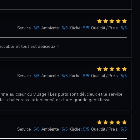
Service
:
5
/5
Ambiente
:
5
/5
Küche
:
5
/5
Qualität / Preis
:
5
/5
cable et tout est délicieux !!!
DUETTO
Service
:
5
/5
Ambiente
:
5
/5
Küche
:
5
/5
Qualität / Preis
:
5
/5
nne au cœur du village ! Les plats sont délicieux et le service
e : chaleureux, attentionné et d’une grande gentillesse.
Service
:
5
/5
Ambiente
:
5
/5
Küche
:
5
/5
Qualität / Preis
:
5
/5