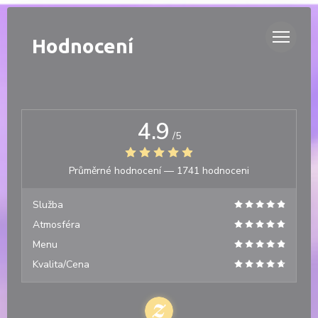
Panel pro správu cookies
DUETTO
Hodnocení
4.9
/5
Průměrné hodnocení —
1741 hodnoceni
Služba
Atmosféra
Menu
Kvalita/Cena