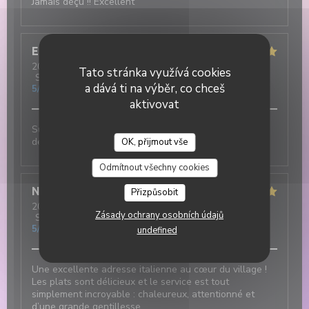
Jamais déçu !! Excellent
Elisa
M
2026-07-31
- 19:30 - Hosté 3
Tato stránka využívá cookies
Služba
:
5
/5
Atmosféra
:
5
/5
Kuchyně
:
5
/5
Kvalita / Cena
:
a dává ti na výběr, co chceš
5
/5
aktivovat
Super ambiance, service impeccable et tout est
délicieux !!!
OK, přijmout vše
DUETTO
Odmítnout všechny cookies
Nicolas
T
Přizpůsobit
2026-07-31
- 12:30 - Hosté 2
Zásady ochrany osobních údajů
Služba
:
5
/5
Atmosféra
:
5
/5
Kuchyně
:
5
/5
Kvalita / Cena
:
5
/5
undefined
Une excellente adresse italienne au cœur du village !
Les plats sont délicieux et le service est tout
simplement incroyable : chaleureux, attentionné et
d’une grande gentillesse.