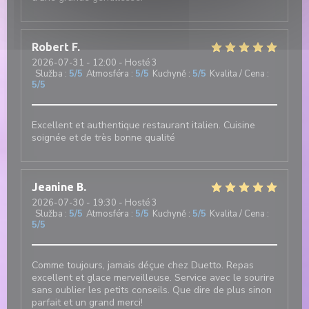
Robert
F
2026-07-31
- 12:00 - Hosté 3
Služba
:
5
/5
Atmosféra
:
5
/5
Kuchyně
:
5
/5
Kvalita / Cena
:
5
/5
Excellent et authentique restaurant italien. Cuisine
soignée et de très bonne qualité
Jeanine
B
2026-07-30
- 19:30 - Hosté 3
Služba
:
5
/5
Atmosféra
:
5
/5
Kuchyně
:
5
/5
Kvalita / Cena
:
5
/5
Comme toujours, jamais déçue chez Duetto. Repas
excellent et glace merveilleuse. Service avec le sourire
sans oublier les petits conseils. Que dire de plus sinon
parfait et un grand merci!