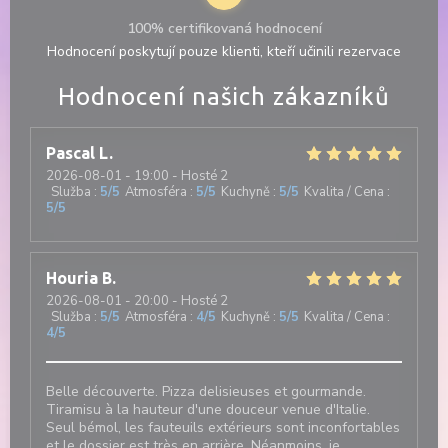
100% certifikovaná hodnocení
Hodnocení poskytují pouze klienti, kteří učinili rezervace
Hodnocení našich zákazníků
Pascal
L
2026-08-01
- 19:00 - Hosté 2
Služba
:
5
/5
Atmosféra
:
5
/5
Kuchyně
:
5
/5
Kvalita / Cena
:
5
/5
Houria
B
2026-08-01
- 20:00 - Hosté 2
Služba
:
5
/5
Atmosféra
:
4
/5
Kuchyně
:
5
/5
Kvalita / Cena
:
4
/5
Belle découverte. Pizza delisieuses et gourmande.
Tiramisu à la hauteur d'une douceur venue d'Italie.
Seul bémol, les fauteuils extérieurs sont inconfortables
et le dossier est très en arrière. Néanmoins, je