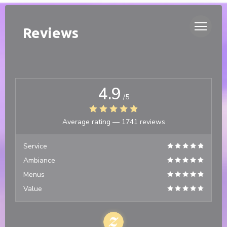
Personalizing your cookie choices
DUETTO
Reviews
4.9
/5
Average rating —
1741 reviews
Service
Ambiance
Menus
Value