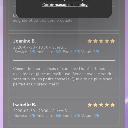
Cookie management policy
Excellent et authentique restaurant italien. Cuisine
soignée et de très bonne qualité
Jeanine
B
2026-07-30
- 19:30 - Guests 3
Service
:
5
/5
Ambiance
:
5
/5
Food
:
5
/5
Value
:
5
/5
Comme toujours, jamais déçue chez Duetto. Repas
excellent et glace merveilleuse. Service avec le sourire
sans oublier les petits conseils. Que dire de plus sinon
parfait et un grand merci!
Isabelle
B
2026-07-30
- 20:00 - Guests 5
Service
:
5
/5
Ambiance
:
5
/5
Food
:
5
/5
Value
:
4
/5