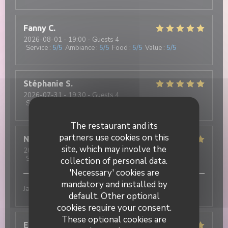
Fanny
C
2026-08-01
- 19:00 - Guests 4
Service
:
5
/5
Ambiance
:
5
/5
Food
:
5
/5
Value
:
5
/5
Stéphanie
S
2026-07-31
- 19:30 - Guests 4
Service
:
5
/5
Ambiance
:
5
/5
Food
:
5
/5
Value
:
5
/5
The restaurant and its
partners use cookies on this
Nathan
R
site, which may involve the
2026-07-31
- 20:15 - Guests 3
Service
:
5
/5
Ambiance
:
5
/5
Food
:
5
/5
Value
:
5
/5
collection of personal data.
'Necessary' cookies are
mandatory and installed by
Jamais déçu !! Excellent
default. Other optional
cookies require your consent.
These optional cookies are
Elisa
M