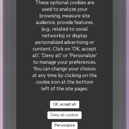
These optional cookies are
Gioia
used to analyze your
Sauce tomate San Marzano maison, mozzarella
browsing, measure site
fiordilatte, après cuisson bresaola, roquette, tomates
audience, provide features
cerise, câpres à queue, huile d’olive extra vierge et
(e.g., related to social
copeaux de vieux Parmigiano Reggiano +3€ avec la
burrata crémeuse des Pouilles
networks) or display
personalized advertising or
20,00 EUR
DUETTO
content. Click on 'OK, accept
all', 'Deny all' or 'Personalize'
PIZZE BIANCHE
to manage your preferences.
Sans sauce tomate, mais également sans crème
You can change your choices
fraîche, comme en Italie !
at any time by clicking on the
cookie icon at the bottom
Bella Bionda
left of the site pages.
Mozzarella Fiordilatte, gorgonzola doux, taleggio
crémeux, après cuisson copeaux de vieux Parmigiano
Reggiano et poivre Timut aux notes d’agrumes
OK, accept all
16,00 EUR
Deny all cookies
San Rocco
Personalize