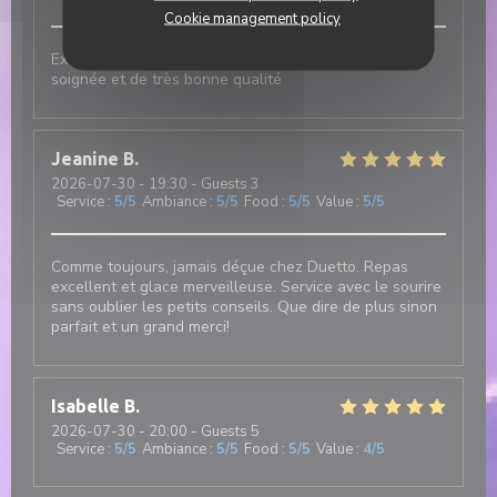
Cookie management policy
Excellent et authentique restaurant italien. Cuisine
soignée et de très bonne qualité
Jeanine
B
2026-07-30
- 19:30 - Guests 3
Service
:
5
/5
Ambiance
:
5
/5
Food
:
5
/5
Value
:
5
/5
Comme toujours, jamais déçue chez Duetto. Repas
excellent et glace merveilleuse. Service avec le sourire
sans oublier les petits conseils. Que dire de plus sinon
parfait et un grand merci!
Isabelle
B
2026-07-30
- 20:00 - Guests 5
Service
:
5
/5
Ambiance
:
5
/5
Food
:
5
/5
Value
:
4
/5