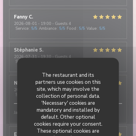
Fanny
C
2026-08-01
- 19:00 - Guests 4
Service
:
5
/5
Ambiance
:
5
/5
Food
:
5
/5
Value
:
5
/5
Stéphanie
S
2026-07-31
- 19:30 - Guests 4
Service
:
5
/5
Ambiance
:
5
/5
Food
:
5
/5
Value
:
5
/5
The restaurant and its
partners use cookies on this
Nathan
R
site, which may involve the
2026-07-31
- 20:15 - Guests 3
Service
:
5
/5
Ambiance
:
5
/5
Food
:
5
/5
Value
:
5
/5
collection of personal data.
'Necessary' cookies are
mandatory and installed by
Jamais déçu !! Excellent
default. Other optional
cookies require your consent.
These optional cookies are
Elisa
M