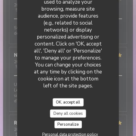
used to analyze your
2026-07-31
- 19:30 - Guests 3
browsing, measure site
Service
:
5
/5
Ambiance
:
5
/5
Food
:
5
/5
Value
:
5
/5
audience, provide features
(e.g., related to social
Super ambiance, service impeccable et tout est
networks) or display
délicieux !!!
personalized advertising or
DUETTO
content. Click on 'OK, accept
all', 'Deny all' or 'Personalize'
Nicolas
T
to manage your preferences.
2026-07-31
- 12:30 - Guests 2
You can change your choices
Service
:
5
/5
Ambiance
:
5
/5
Food
:
5
/5
Value
:
5
/5
at any time by clicking on the
cookie icon at the bottom
Une excellente adresse italienne au cœur du village !
left of the site pages.
Les plats sont délicieux et le service est tout
simplement incroyable : chaleureux, attentionné et
d’une grande gentillesse.
OK, accept all
Deny all cookies
Robert
F
Personalize
2026-07-31
- 12:00 - Guests 3
Personal data protection policy
Service
:
5
/5
Ambiance
:
5
/5
Food
:
5
/5
Value
:
5
/5