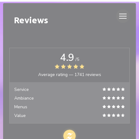
Personalizing your cookie choices
DUETTO
Reviews
4.9
/5
Average rating —
1741 reviews
Service
Ambiance
Menus
Value