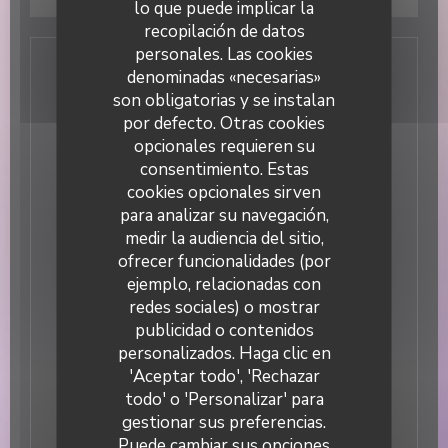
lo que puede implicar la
navegación y ubicación.
Permitir
recopilación de datos
personales. Las cookies
denominadas «necesarias»
Información general
son obligatorias y se instalan
Cocina
por defecto. Otras cookies
opcionales requieren su
Italiana
Tipo de negocio
consentimiento. Estas
cookies opcionales sirven
Pizzería
Servicios
para analizar su navegación,
medir la audiencia del sitio,
Privatización, Terraza, Acceso WiFi
Métodos de pago
ofrecer funcionalidades (por
ejemplo, relacionadas con
Sin contacto, Apple Pay, Ticket Restaurant,
Eurocard/Mastercard, Efectivo, Visa, Tarjeta de
redes sociales) o mostrar
Crédito
publicidad o contenidos
DUETTO
personalizados. Haga clic en
'Aceptar todo', 'Rechazar
todo' o 'Personalizar' para
Horario de apertura
gestionar sus preferencias.
Puede cambiar sus opciones