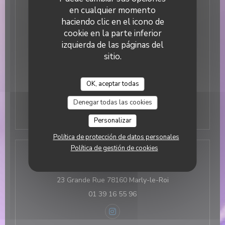
Lunes
Cerrado
en cualquier momento
haciendo clic en el icono de
Martes
12:15 - 13:30
19:00 - 21:30
•
cookie en la parte inferior
izquierda de las páginas del
Mie
-
Jue
12:00 - 13:30
19:00 - 21:30
•
sitio.
Vie
-
Sab
12:00 - 13:30
19:00 - 21:45
•
OK, aceptar todas
Domingo
Cerrado
Denegar todas las cookies
Personalizar
Política de protección de datos personales
Política de gestión de cookies
Dirección
((abre en una nu
23 Grande Rue 78160 Marly-le-Roi
01 39 16 55 96
Instagram ((abre en una nueva v